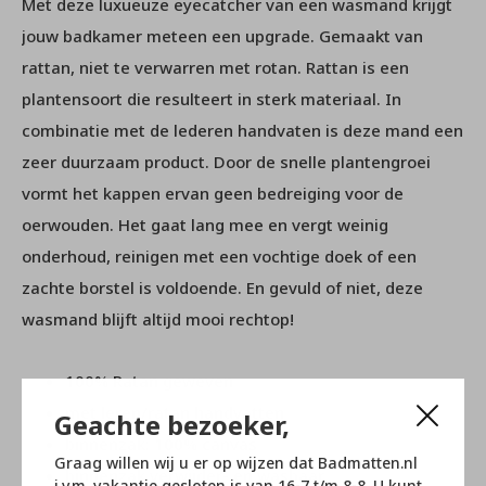
Met deze luxueuze eyecatcher van een wasmand krijgt
jouw badkamer meteen een upgrade. Gemaakt van
rattan, niet te verwarren met rotan. Rattan is een
plantensoort die resulteert in sterk materiaal. In
combinatie met de lederen handvaten is deze mand een
zeer duurzaam product. Door de snelle plantengroei
vormt het kappen ervan geen bedreiging voor de
oerwouden. Het gaat lang mee en vergt weinig
onderhoud, reinigen met een vochtige doek of een
zachte borstel is voldoende. En gevuld of niet, deze
wasmand blijft altijd mooi rechtop!
100% Ratan geweven
met leren/ratan handvatten
Geachte bezoeker,
binnenzak: 100% canvas
Graag willen wij u er op wijzen dat Badmatten.nl
binnenzak verwijder- en wasbaar
i.v.m. vakantie gesloten is van 16-7 t/m 8-8. U kunt