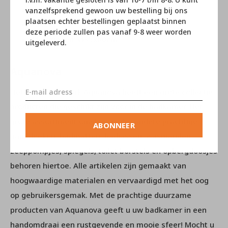
uniek handwerkproduct
vanzelfsprekend gewoon uw bestelling bij ons
plaatsen echter bestellingen geplaatst binnen
58 liter
deze periode zullen pas vanaf 9-8 weer worden
Afmetingen: Ø35x60cm
uitgeleverd.
Aquanova
Het Belgische merk Aquanova heeft een grote collectie
producten die geschikt zijn voor in de badkamer. Het
grote assortiment omslaat onder andere prachtige
ABONNEER
handdoeken, badmatten, badjassen, wasmanden,
zeeppompjes, spiegels, toilet borstels en opbergdoosjes
behoren hiertoe. Alle artikelen zijn gemaakt van
hoogwaardige materialen en vervaardigd met het oog
op gebruikersgemak. Met de prachtige duurzame
producten van Aquanova geeft u uw badkamer in een
handomdraai een rustgevende en mooie sfeer! Mocht u