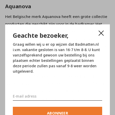
Aquanova
Het Belgische merk Aquanova heeft een grote collectie
producten die geschikt zijn voor in de badkamer. Het
grote assortiment omslaat onder andere prachtige
Geachte bezoeker,
handdoeken, badmatten, badjassen, wasmanden,
Graag willen wij u er op wijzen dat Badmatten.nl
zeeppompjes, spiegels, toilet borstels en opbergdoosjes
i.v.m. vakantie gesloten is van 16-7 t/m 8-8. U kunt
behoren hiertoe. Alle artikelen zijn gemaakt van
vanzelfsprekend gewoon uw bestelling bij ons
plaatsen echter bestellingen geplaatst binnen
hoogwaardige materialen en vervaardigd met het oog
deze periode zullen pas vanaf 9-8 weer worden
op gebruikersgemak. Met de prachtige duurzame
uitgeleverd.
producten van Aquanova geeft u uw badkamer in een
handomdraai een rustgevende en mooie sfeer! Mocht u
verder nog vragen hebben over dit product of over iets
anders, neem dan contact op met onze
klantenservice
.
ABONNEER