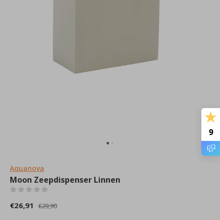
9
Aquanova
Moon Zeepdispenser Linnen
(0)
€26,91
€29,90