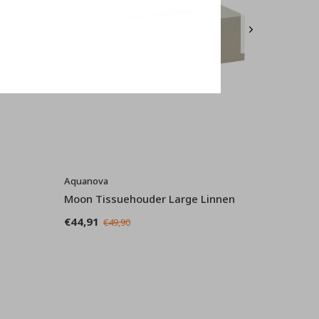
Aquanova
Moon Tissuehouder Large Linnen
€44,91
€49,90