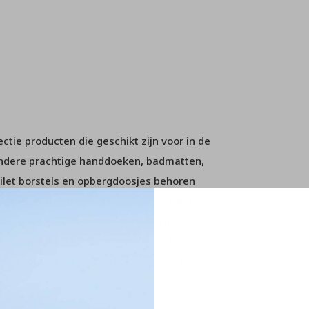
tie producten die geschikt zijn voor in de
andere prachtige handdoeken, badmatten,
ilet borstels en opbergdoosjes behoren
dige materialen en vervaardigd met het
ame producten van Aquanova geeft u uw
 mooie sfeer! Mocht u verder nog vragen
m dan contact op met onze
klantenservice
.