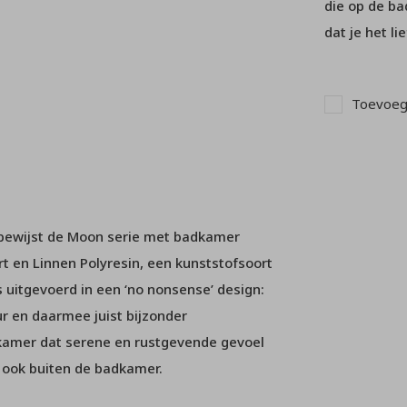
die op de b
dat je het li
Toevoege
n, bewijst de Moon serie met badkamer
t en Linnen Polyresin, een kunststofsoort
 uitgevoerd in een ‘no nonsense’ design:
ur en daarmee juist bijzonder
dkamer dat serene en rustgevende gevoel
, ook buiten de badkamer.