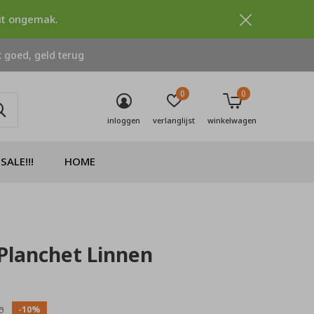
dit ongemak.
 goed, geld terug
0
0
inloggen
verlanglijst
winkelwagen
SALE!!!
HOME
Planchet Linnen
0)
-10%
0