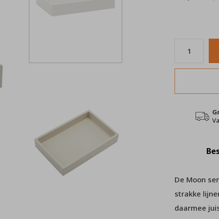
G
Va
Bes
De Moon seri
strakke lijn
daarmee juis