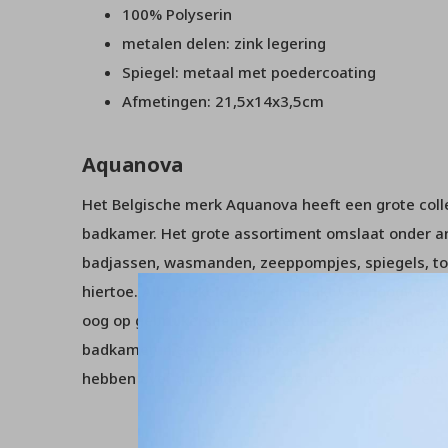
100% Polyserin
metalen delen: zink legering
Spiegel: metaal met poedercoating
Afmetingen: 21,5x14x3,5cm
Aquanova
Het Belgische merk Aquanova heeft een grote collec
badkamer. Het grote assortiment omslaat onder 
badjassen, wasmanden, zeeppompjes, spiegels, to
hiertoe. Alle artikelen zijn gemaakt van hoogwaar
oog op gebruikersgemak. Met de prachtige duurz
badkamer in een handomdraai een rustgevende en
hebben over dit product of over iets anders, nee