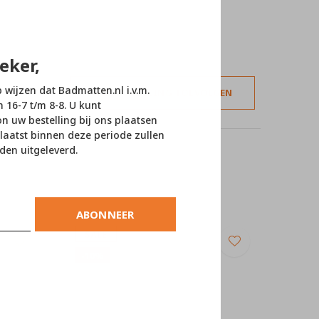
eker,
p wijzen dat Badmatten.nl i.v.m.
JE BEOORDELING TOEVOEGEN
n 16-7 t/m 8-8. U kunt
 uw bestelling bij ons plaatsen
laatst binnen deze periode zullen
den uitgeleverd.
ABONNEER
SALE
-10%