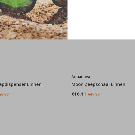
Aquanova
epdispenser Linnen
Moon Zeepschaal Linnen
€16,11
29,90
€17,90