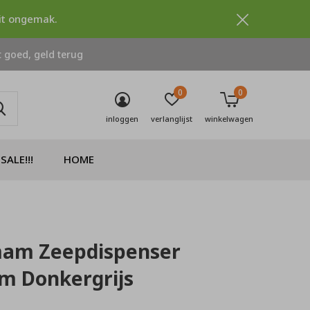
dit ongemak.
 goed, geld terug
0
0
inloggen
verlanglijst
winkelwagen
SALE!!!
HOME
m Zeepdispenser
m Donkergrijs
0)