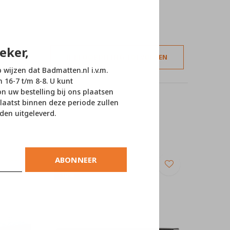
eker,
JE BEOORDELING TOEVOEGEN
p wijzen dat Badmatten.nl i.v.m.
n 16-7 t/m 8-8. U kunt
 uw bestelling bij ons plaatsen
laatst binnen deze periode zullen
den uitgeleverd.
ABONNEER
SALE
-10%