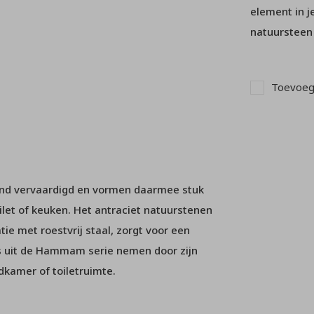
element in j
natuursteen
Toevoege
and vervaardigd en vormen daarmee stuk
ilet of keuken. Het antraciet natuurstenen
ie met roestvrij staal, zorgt voor een
es uit de Hammam serie nemen door zijn
dkamer of toiletruimte.