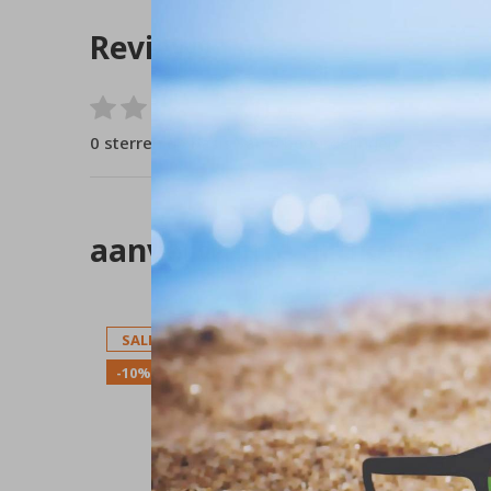
Reviews
0
/ 5
0 sterren op basis van 0 beoordelingen
aanverwante artikelen
SALE
SALE
-10%
-10%