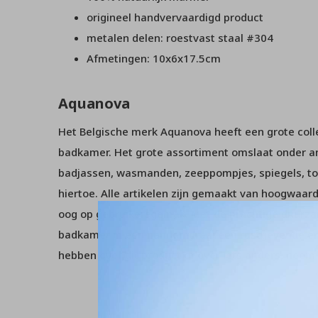
origineel handvervaardigd product
metalen delen: roestvast staal #304
Afmetingen: 10x6x17.5cm
Aquanova
Het Belgische merk Aquanova heeft een grote collec
badkamer. Het grote assortiment omslaat onder 
badjassen, wasmanden, zeeppompjes, spiegels, to
hiertoe. Alle artikelen zijn gemaakt van hoogwaar
oog op gebruikersgemak. Met de prachtige duurz
badkamer in een handomdraai een rustgevende en
hebben over dit product of over iets anders, nee