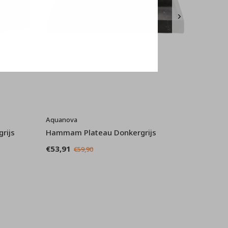
Aquanova
rijs
Hammam Plateau Donkergrijs
€53,91
€59,90