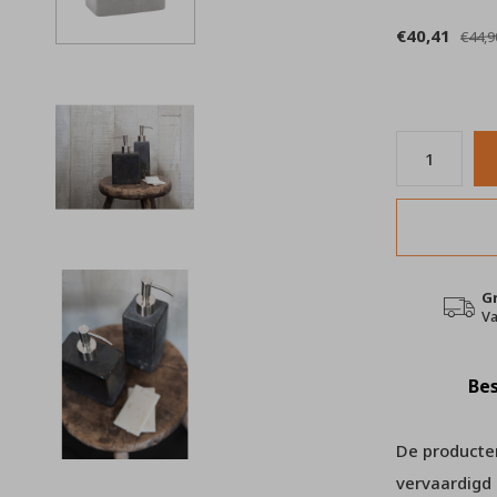
€40,41
€44,9
G
Va
Bes
De producte
vervaardigd