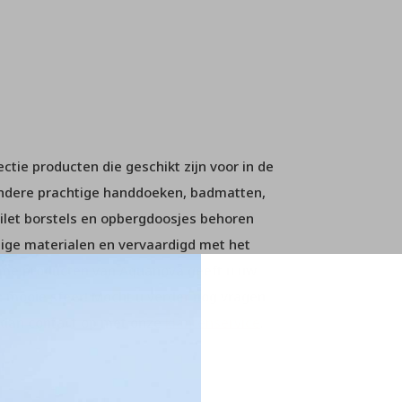
tie producten die geschikt zijn voor in de
andere prachtige handdoeken, badmatten,
ilet borstels en opbergdoosjes behoren
dige materialen en vervaardigd met het
ame producten van Aquanova geeft u uw
 mooie sfeer! Mocht u verder nog vragen
m dan contact op met onze
klantenservice
.