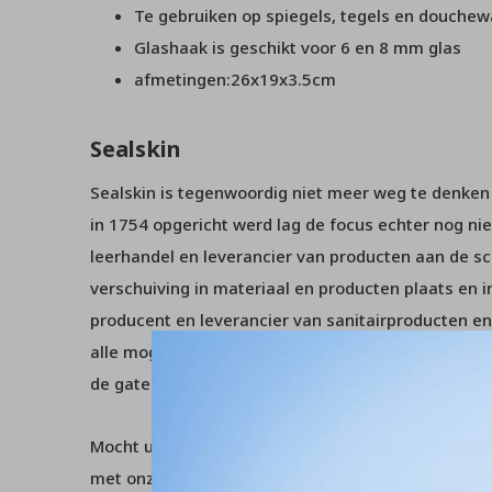
Te gebruiken op spiegels, tegels en douche
Glashaak is geschikt voor 6 en 8 mm glas
afmetingen:26x19x3.5cm
Sealskin
Sealskin is tegenwoordig niet meer weg te denken u
in 1754 opgericht werd lag de focus echter nog niet
leerhandel en leverancier van producten aan de sc
verschuiving in materiaal en producten plaats en
producent en leverancier van sanitairproducten en
alle mogelijkheden op het gebied van sanitair. Tr
de gaten gehouden en Sealskin speelt daar gelijk o
Mocht u verder nog vragen hebben over dit product
met onze
klantenservice
.