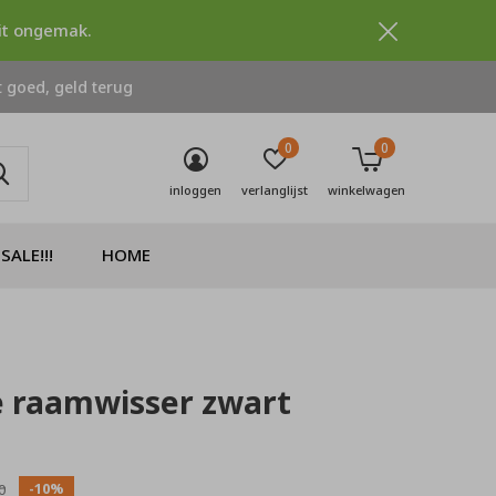
dit ongemak.
 goed, geld terug
0
0
inloggen
verlanglijst
winkelwagen
SALE!!!
HOME
e raamwisser zwart
0)
-10%
0