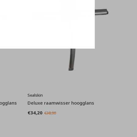
Sealskin
ogglans
Deluxe raamwisser hoogglans
€34,20
€38,00