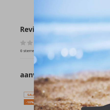
Reviews
0
/ 5
0 sterren op basis van 0 beoordelingen
aanverwante artikelen
SALE
SALE
-10%
-10%