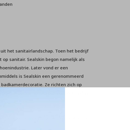
wanden
it het sanitairlandschap. Toen het bedrijf
 op sanitair. Sealskin begon namelijk als
hoenindustrie. Later vond er een
 inmiddels is Sealskin een gerenommeerd
 badkamerdecoratie. Ze richten zich op
ends in de badkamer worden nauwlettend in
p in.
 of over iets anders, neem dan contact op