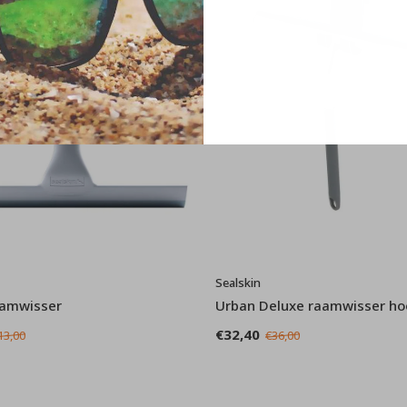
Sealskin
aamwisser
Urban Deluxe raamwisser ho
€32,40
13,00
€36,00