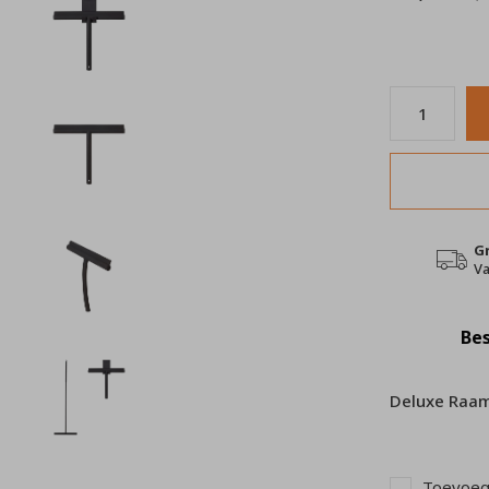
G
Va
Bes
Deluxe Raamw
Toevoege