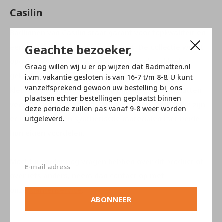
Casilin
Badlinnen van Casilin staat garant voor topkwaliteit en
Geachte bezoeker,
een uitgebreid kleurenassortiment. De collectie wordt
opgebouwd rond Royal Touch, een uni handdoek in
Graag willen wij u er op wijzen dat Badmatten.nl
gekamd katoen. Verkrijgbaar in vele hedendaagse
i.v.m. vakantie gesloten is van 16-7 t/m 8-8. U kunt
vanzelfsprekend gewoon uw bestelling bij ons
kleuren. Een ruime keuze aan bijpassende badmatten
plaatsen echter bestellingen geplaatst binnen
vervolledigt het aanbod. De badmatten van Casilin zijn
deze periode zullen pas vanaf 9-8 weer worden
er in katoenen en synthetische materialen met beide
uitgeleverd.
hun eigen voordelen.
Mocht u verder nog vragen hebben over dit product of
over iets anders, neem dan contact op met
onze
klantenservice
.
ABONNEER