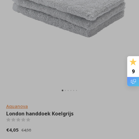
9
Aquanova
London handdoek Koelgrijs
(0)
€4,05
€4,50