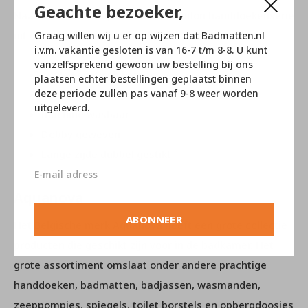
Geachte bezoeker,
Naast handdoeken, bestaat de London handdoekenserie
uit gastendoeken, washandjes en badlakens.
Graag willen wij u er op wijzen dat Badmatten.nl
i.v.m. vakantie gesloten is van 16-7 t/m 8-8. U kunt
vanzelfsprekend gewoon uw bestelling bij ons
100% Egyptisch katoen
plaatsen echter bestellingen geplaatst binnen
deze periode zullen pas vanaf 9-8 weer worden
600 gr/m2
uitgeleverd.
machine wasbaar
Dobby geweven
Lange zijde dubbel gestikt
Aquanova
ABONNEER
Het Belgische merk Aquanova heeft een grote collectie
producten die geschikt zijn voor in de badkamer. Het
grote assortiment omslaat onder andere prachtige
handdoeken, badmatten, badjassen, wasmanden,
zeeppompjes, spiegels, toilet borstels en opbergdoosjes