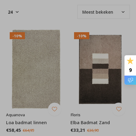
-10%
-10%
9
Aquanova
Floris
Loa badmat linnen
Elba Badmat Zand
€58,45
€33,21
€64,95
€36,90