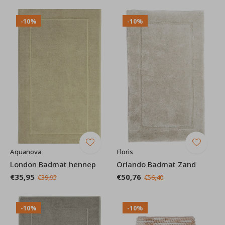
-10%
-10%
Aquanova
Floris
London Badmat hennep
Orlando Badmat Zand
€35,95
€50,76
€39,95
€56,40
-10%
-10%