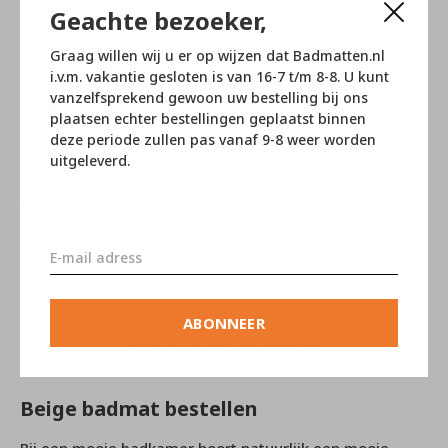
Geachte bezoeker,
Graag willen wij u er op wijzen dat Badmatten.nl
i.v.m. vakantie gesloten is van 16-7 t/m 8-8. U kunt
vanzelfsprekend gewoon uw bestelling bij ons
plaatsen echter bestellingen geplaatst binnen
deze periode zullen pas vanaf 9-8 weer worden
Floris
Aquanova
uitgeleverd.
Orlando Badmat Touw
London handdoek Nougat
€50,76
€4,05
€56,40
€4,50
1
2
ABONNEER
Seen 32 of the 32 products
Beige badmat bestellen
Bij een mooie badkamer hoort natuurlijk een mooie,