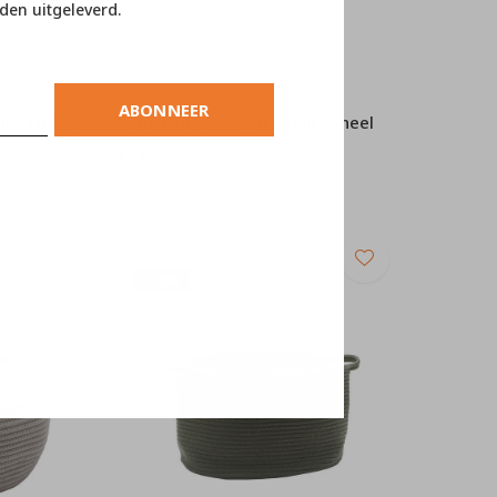
den uitgeleverd.
Aquanova
ABONNEER
m Truffle
Rena Opbergmand Small kaneel
€15,25
€16,95
SALE
-10%