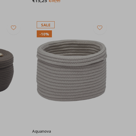
€15,25
€16,95
SALE
-10%
Aquanova