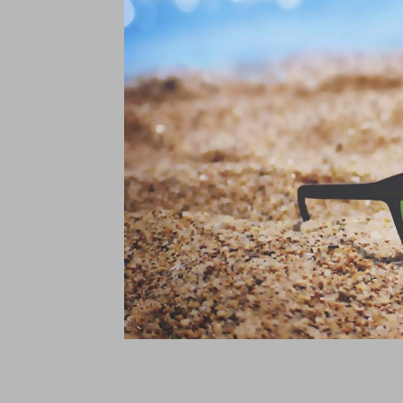
A
O
€