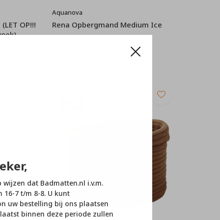
Aquanova
(LET OP!!!
Rena Opbergmand Medium Ice
week)
€23,35
€25,95
SALE
-10%
eker,
p wijzen dat Badmatten.nl i.v.m.
n 16-7 t/m 8-8. U kunt
 uw bestelling bij ons plaatsen
laatst binnen deze periode zullen