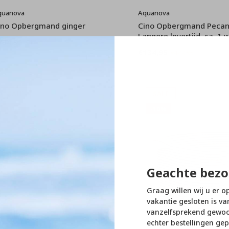
quanova
Aquanova
ino Opbergmand ginger
Cino Opbergmand Pecan 
Langere levertijd, ca. 1 
134,95
€149,95
€134,95
€149,95
SALE
SALE
-10%
-10%
Geachte bezo
Graag willen wij u er o
vakantie gesloten is va
vanzelfsprekend gewoon
echter bestellingen gep