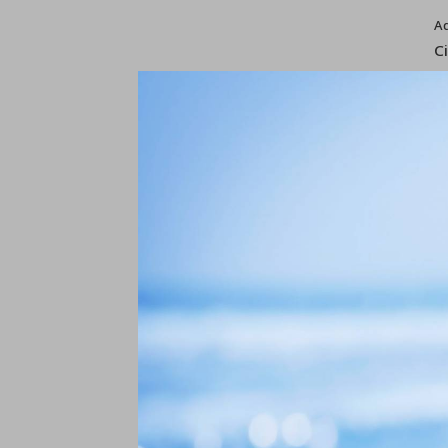
A
C
€