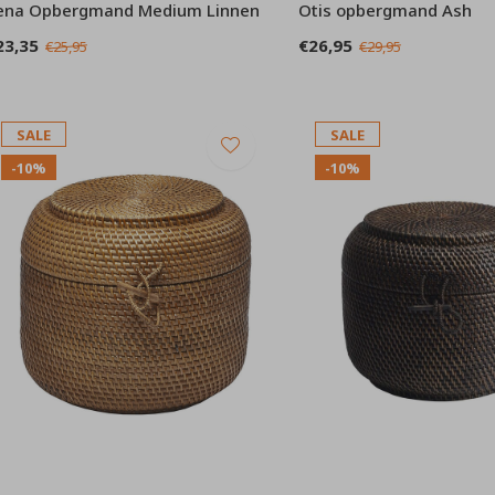
ena Opbergmand Medium Linnen
Otis opbergmand Ash
23,35
€26,95
€25,95
€29,95
SALE
SALE
-10%
-10%