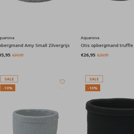
quanova
Aquanova
pbergmand Amy Small Zilvergrijs
Otis opbergmand truffle
35,95
€26,95
€39,95
€29,95
SALE
SALE
-10%
-10%