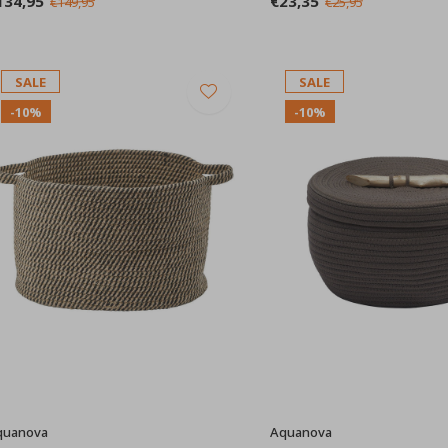
134,95
€23,35
€149,95
€25,95
SALE
SALE
-10%
-10%
quanova
Aquanova