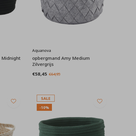
Aquanova
 Midnight
opbergmand Amy Medium
Zilvergrijs
€58,45
€64,95
SALE
-10%