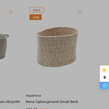
SALE
-10%
9
Aquanova
um Absynth
Rena Opbergmand Small Berk