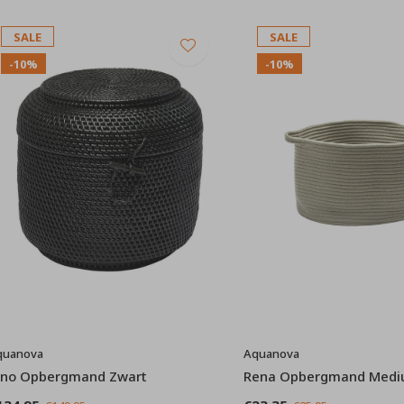
SALE
SALE
-10%
-10%
quanova
Aquanova
ino Opbergmand Zwart
Rena Opbergmand Medi