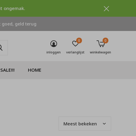
dit ongemak.
 goed, geld terug
0
0
inloggen
verlanglijst
winkelwagen
SALE!!!
HOME