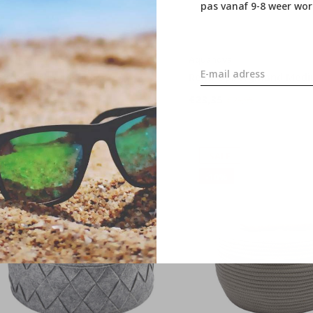
pas vanaf 9-8 weer wor
quanova
Aquanova
tis opbergmand ivoor
Rena Opbergmand Mediu
26,95
€23,35
€29,95
€25,95
SALE
SALE
-10%
-10%