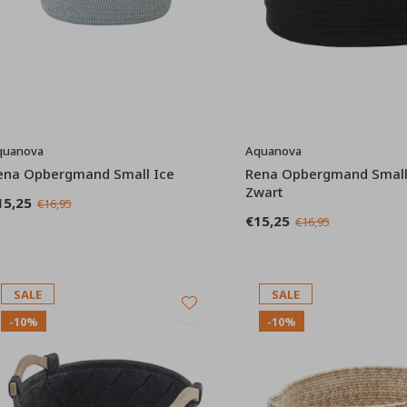
quanova
Aquanova
ena Opbergmand Small Ice
Rena Opbergmand Small
Zwart
15,25
€16,95
€15,25
€16,95
SALE
SALE
-10%
-10%