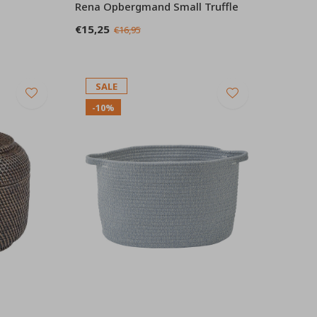
Rena Opbergmand Small Truffle
€15,25
€16,95
SALE
-10%