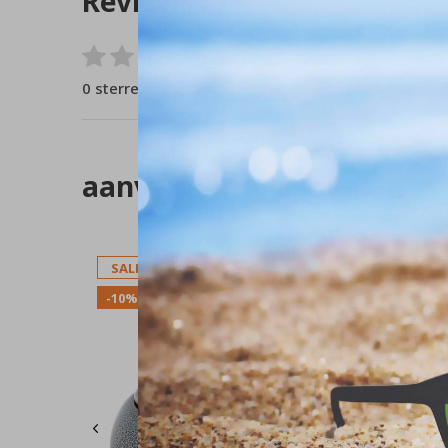
Reviews
0
/ 5
0 sterren op basis van 0 beoordelingen
aanverwante artikelen
SALE
SALE
-10%
-10%