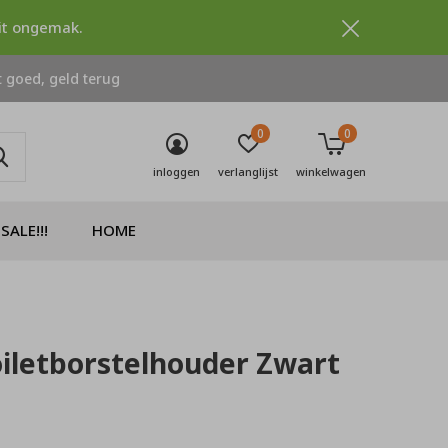
dit ongemak.
 goed, geld terug
0
0
inloggen
verlanglijst
winkelwagen
SALE!!!
HOME
iletborstelhouder Zwart
0)