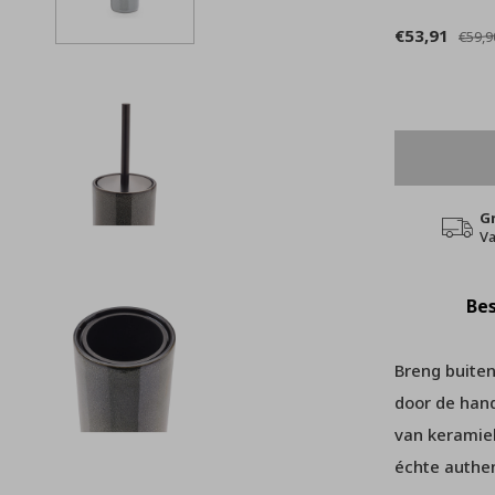
€53,91
€59,9
G
Va
Bes
Breng buiten
door de han
van keramiek
échte authen