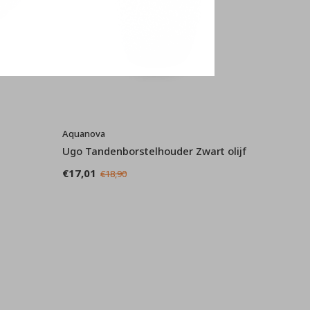
Aquanova
Ugo Tandenborstelhouder Zwart olijf
€17,01
€18,90