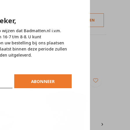
eker,
JE BEOORDELING TOEVOEGEN
p wijzen dat Badmatten.nl i.v.m.
n 16-7 t/m 8-8. U kunt
 uw bestelling bij ons plaatsen
laatst binnen deze periode zullen
den uitgeleverd.
SALE
ABONNEER
-10%