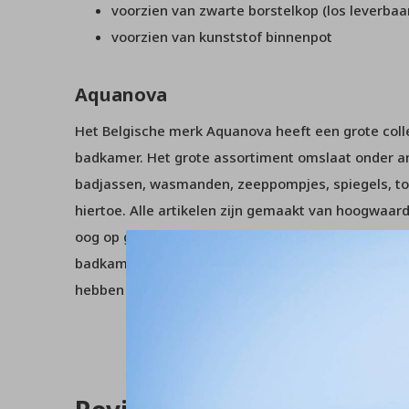
voorzien van zwarte borstelkop (los leverbaa
voorzien van kunststof binnenpot
Aquanova
Het Belgische merk Aquanova heeft een grote collec
badkamer. Het grote assortiment omslaat onder 
badjassen, wasmanden, zeeppompjes, spiegels, to
hiertoe. Alle artikelen zijn gemaakt van hoogwaar
oog op gebruikersgemak. Met de prachtige duurz
badkamer in een handomdraai een rustgevende en
hebben over dit product of over iets anders, nee