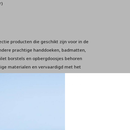
r)
tie producten die geschikt zijn voor in de
andere prachtige handdoeken, badmatten,
ilet borstels en opbergdoosjes behoren
dige materialen en vervaardigd met het
ame producten van Aquanova geeft u uw
 mooie sfeer! Mocht u verder nog vragen
m dan contact op met onze
klantenservice
.