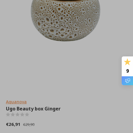
9
Aquanova
Ugo Beauty box Ginger
(0)
€26,91
€29,90