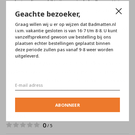
producten die geschikt zijn voor in de badkamer. Het
grote assortiment omslaat onder andere prachtige
Geachte bezoeker,
handdoeken, badmatten, badjassen, wasmanden,
Graag willen wij u er op wijzen dat Badmatten.nl
zeeppompjes, spiegels, toilet borstels en opbergdoosjes
i.v.m. vakantie gesloten is van 16-7 t/m 8-8. U kunt
behoren hiertoe. Alle artikelen zijn gemaakt van
vanzelfsprekend gewoon uw bestelling bij ons
plaatsen echter bestellingen geplaatst binnen
hoogwaardige materialen en vervaardigd met het oog
deze periode zullen pas vanaf 9-8 weer worden
op gebruikersgemak. Met de prachtige duurzame
uitgeleverd.
producten van Aquanova geeft u uw badkamer in een
handomdraai een rustgevende en mooie sfeer! Mocht u
verder nog vragen hebben over dit product of over iets
anders, neem dan contact op met onze
klantenservice
.
ABONNEER
Reviews
0
/ 5