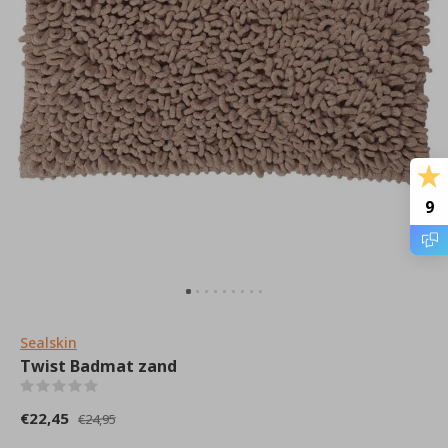
9
Sealskin
Twist Badmat zand
(0)
€22,45
€24,95