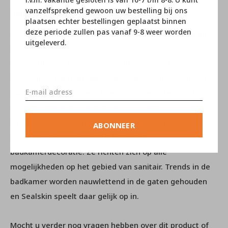
vanzelfsprekend gewoon uw bestelling bij ons
Sealskin
plaatsen echter bestellingen geplaatst binnen
deze periode zullen pas vanaf 9-8 weer worden
Sealskin is tegenwoordig niet meer weg te denken uit
uitgeleverd.
het sanitairlandschap. Toen het bedrijf in 1754
opgericht werd lag de focus echter nog niet op sanitair.
Sealskin begon namelijk als leerhandel en leverancier
van producten aan de schoenindustrie. Later vond er
een verschuiving in materiaal en producten plaats en
inmiddels is Sealskin een gerenommeerd producent en
ABONNEER
leverancier van sanitairproducten en
badkamerdecoratie. Ze richten zich op alle
mogelijkheden op het gebied van sanitair. Trends in de
badkamer worden nauwlettend in de gaten gehouden
en Sealskin speelt daar gelijk op in.
Mocht u verder nog vragen hebben over dit product of