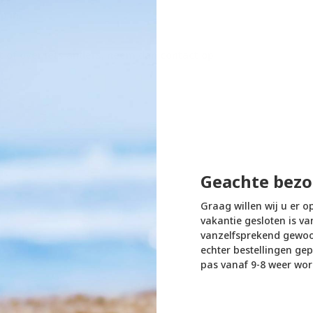
p in.
 of over iets anders, neem dan contact op
Geachte bezo
Graag willen wij u er o
vakantie gesloten is va
vanzelfsprekend gewoon
echter bestellingen gep
pas vanaf 9-8 weer wor