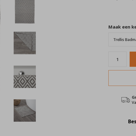
Maak een k
G
Va
Bes