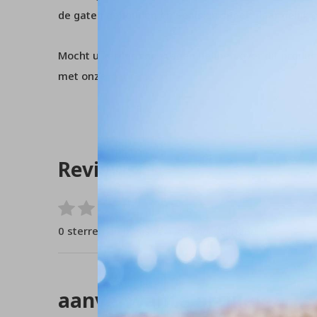
de gaten gehouden en Sealskin speelt daar gelijk o
Mocht u verder nog vragen hebben over dit product
met onze
klantenservice
.
Reviews
0
/ 5
0 sterren op basis van 0 beoordelingen
aanverwante artikelen