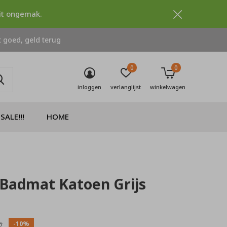
dit ongemak.
 goed, geld terug
0
0
inloggen
verlanglijst
winkelwagen
SALE!!!
HOME
s Badmat Katoen Grijs
0)
-10%
5