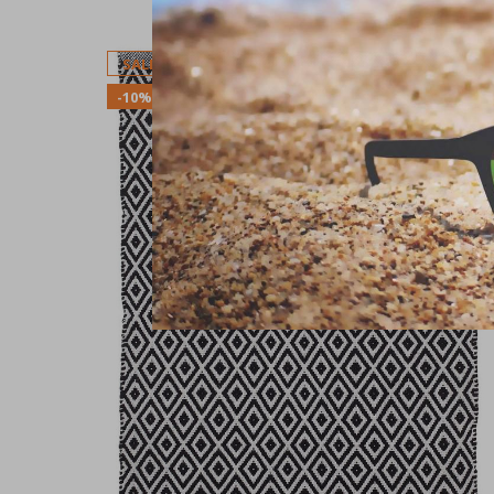
SALE
-10%