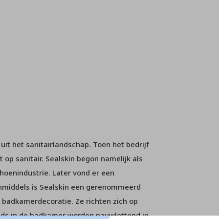
it het sanitairlandschap. Toen het bedrijf
 op sanitair. Sealskin begon namelijk als
hoenindustrie. Later vond er een
 inmiddels is Sealskin een gerenommeerd
 badkamerdecoratie. Ze richten zich op
ends in de badkamer worden nauwlettend in