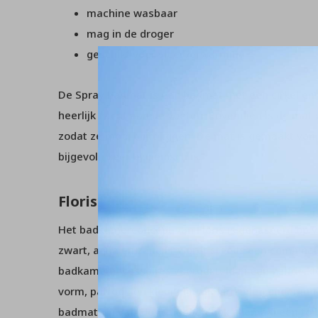
machine wasbaar
mag in de droger
geschikt voor vloerverwarming
De Spray badmat is een badmat met een cirkel en s
heerlijk zacht aan de voeten. Bovendien is de mat 
zodat ze mooi blijft liggen. De mat is gemaakt van
bijgevolg zeer hygiënisch is.
Floris
Het badkamerconcept van Floris is gebaseerd op v
zwart, aqua en zand.Er wordt steeds een combina
badkameraccessoires voorgesteld in één zelfde kl
vorm, patroon en kleur zijn alle artikelen onderlin
badmatten van Floris hebben ook allemaal een toile