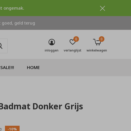
dit ongemak.
 goed, geld terug
0
0
inloggen
verlanglijst
winkelwagen
SALE!!!
HOME
Badmat Donker Grijs
0)
-10%
0