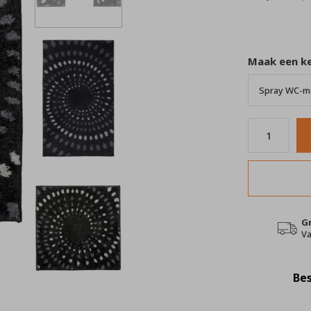
Maak een k
G
Va
Bes