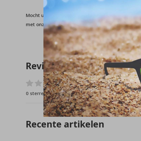
Mocht u verder nog vragen hebben over dit product
met onze
klantenservice
.
Reviews
0
/ 5
0 sterren op basis van 0 beoordelingen
Recente artikelen