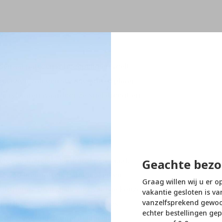
piraal patroon is hoogpolig en voelt
voorzien van een stevige anti-sliplaag
 acryl garen waardoor ze snel droogt en
ier commerciële kleurgroepen: rood,
Geachte bezo
tie van badmatten, handdoeken en
Graag willen wij u er o
eurthema. Dankzij de zorgvuldige keuze in
vakantie gesloten is va
vanzelfsprekend gewoon
g perfect te combineren. De series
echter bestellingen gep
tmat met uitsparing in hun lijn.