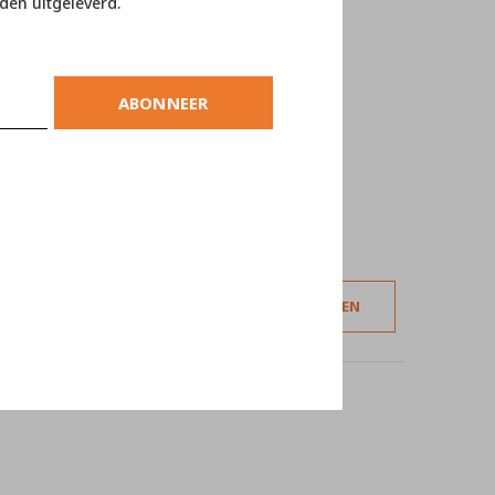
den uitgeleverd.
ABONNEER
JE BEOORDELING TOEVOEGEN