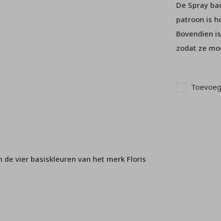
De Spray bad
patroon is h
Bovendien is
zodat ze mooi
Toevoege
n de vier basiskleuren van het merk Floris