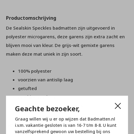
Productomschrijving
De Sealskin Speckles badmatten zijn uitgevoerd in
polyester microgarens, deze garens zijn extra zacht en
blijven mooi van kleur. De grijs-wit gemixte garens
maken deze mat uniek in zijn soort.
100% polyester
voorzien van antislip laag
getufted
machine wasbaar
geschikt voor vloerverwarming
Geachte bezoeker,
Graag willen wij u er op wijzen dat Badmatten.nl
Sealskin
i.v.m. vakantie gesloten is van 16-7 t/m 8-8. U kunt
vanzelfsprekend gewoon uw bestelling bij ons