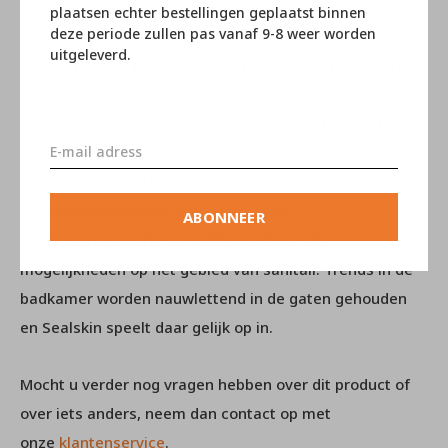
Sealskin is tegenwoordig niet meer weg te denken uit
plaatsen echter bestellingen geplaatst binnen
deze periode zullen pas vanaf 9-8 weer worden
het sanitairlandschap. Toen het bedrijf in 1754
uitgeleverd.
opgericht werd lag de focus echter nog niet op sanitair.
Sealskin begon namelijk als leerhandel en leverancier
van producten aan de schoenindustrie. Later vond er
een verschuiving in materiaal en producten plaats en
inmiddels is Sealskin een gerenommeerd producent en
leverancier van sanitairproducten en
ABONNEER
badkamerdecoratie. Ze richten zich op alle
mogelijkheden op het gebied van sanitair. Trends in de
badkamer worden nauwlettend in de gaten gehouden
en Sealskin speelt daar gelijk op in.
Mocht u verder nog vragen hebben over dit product of
over iets anders, neem dan contact op met
onze
klantenservice
.