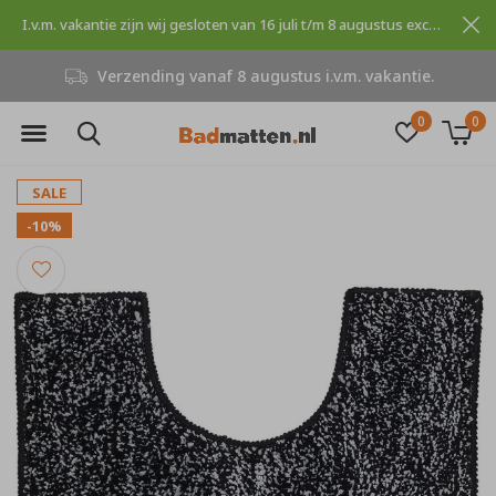
I.v.m. vakantie zijn wij gesloten van 16 juli t/m 8 augustus excuses voor dit ongemak.
Verzending vanaf 8 augustus i.v.m. vakantie.
0
0
SALE
-10%