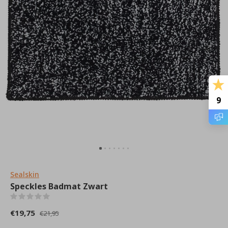
9
Sealskin
Speckles Badmat Zwart
(0)
€19,75
€21,95