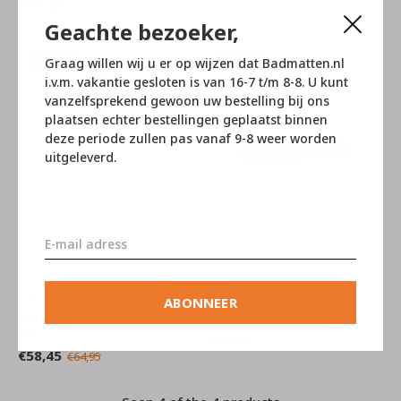
€13,45
€14,95
Geachte bezoeker,
-10%
-10%
Graag willen wij u er op wijzen dat Badmatten.nl
i.v.m. vakantie gesloten is van 16-7 t/m 8-8. U kunt
vanzelfsprekend gewoon uw bestelling bij ons
plaatsen echter bestellingen geplaatst binnen
deze periode zullen pas vanaf 9-8 weer worden
uitgeleverd.
Aquanova
Aquanova
ABONNEER
Oscar Toiletborstelhouder
Oscar Zeepschaal Wit
Wit
€20,65
€22,95
€58,45
€64,95