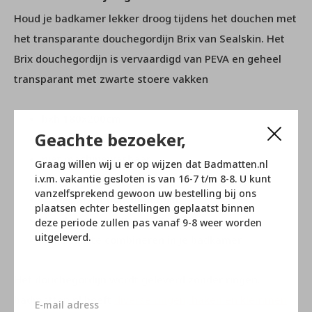
Houd je badkamer lekker droog tijdens het douchen met
het transparante douchegordijn Brix van Sealskin. Het
Brix douchegordijn is vervaardigd van PEVA en geheel
transparant met zwarte stoere vakken
bxh:180x200cm
Geachte bezoeker,
materiaal: 100% PEVA
niet machinewasbaar
Graag willen wij u er op wijzen dat Badmatten.nl
i.v.m. vakantie gesloten is van 16-7 t/m 8-8. U kunt
Waterdicht
vanzelfsprekend gewoon uw bestelling bij ons
Transparant douchegordijn
plaatsen echter bestellingen geplaatst binnen
Zorgt voor een luxe uitstraling
deze periode zullen pas vanaf 9-8 weer worden
uitgeleverd.
Makkelijk te combineren in je badkamer
Het douchegordijn wordt geleverd zonder ringen.
badmatten.nl heeft
diverse ringen, haken en klemmen