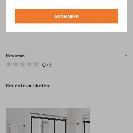
in het assortiment om het douchegordijn mee op te
hangen.
ABONNEER
Ook voor de
douchestangen
kunt u vanzelfsprekend
slagen op badmatten.nl
Reviews
0
/ 5
Recente artikelen