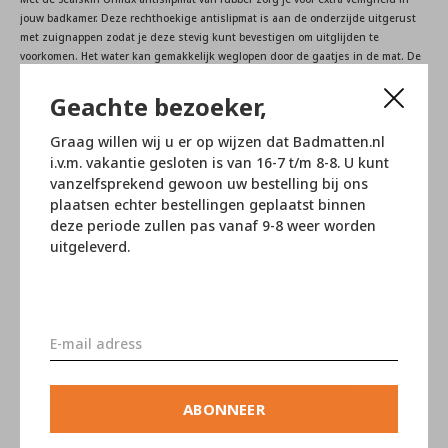
jouw badkamer. Deze rechthoekige antislipmat is aan de onderzijde uitgerust
met zuignappen zodat je deze stevig kunt bevestigen om uitglijden te
voorkomen. Het water kan gemakkelijk weglopen door de gaatjes in de mat. De
antislipmat is leverbaar in meerdere kleuren en dankzij zijn formaat van 40x70
cm is hij uitermate geschikt voor in je badkuip. De mat kan eenvoudig met de
Geachte bezoeker,
hand gereinigd worden maar mag zelfs op een 30 graden fijnwas programma in
je wasmachine. Ook de handige plakhaak om de mat uit te hangen is
Graag willen wij u er op wijzen dat Badmatten.nl
bijgevoegd.
i.v.m. vakantie gesloten is van 16-7 t/m 8-8. U kunt
40x70cm
vanzelfsprekend gewoon uw bestelling bij ons
Met plakhaak (zwart)
plaatsen echter bestellingen geplaatst binnen
deze periode zullen pas vanaf 9-8 weer worden
voor bad
uitgeleverd.
Rubber
machine wasbaar
voorzien van zuignappen
De veiligheidsmatten van Sealskin zijn verkrijgbaar in verschillende stijlen en
kleuren, er is er dus altijd één die perfect in jouw badkamer past.
ABONNEER
Reviews