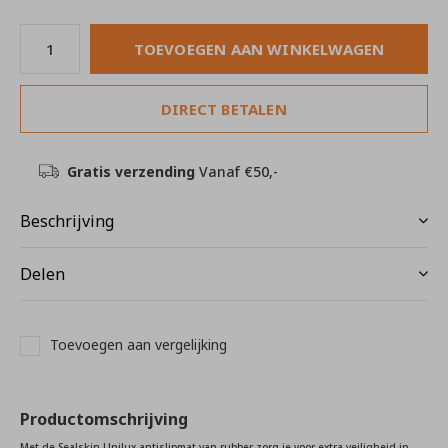
TOEVOEGEN AAN WINKELWAGEN
DIRECT BETALEN
Gratis verzending
Vanaf €50,-
Beschrijving
Delen
Toevoegen aan vergelijking
Productomschrijving
Met de Sealskin Unilux antislipmat van rubber zorg je voor extra veiligheid in