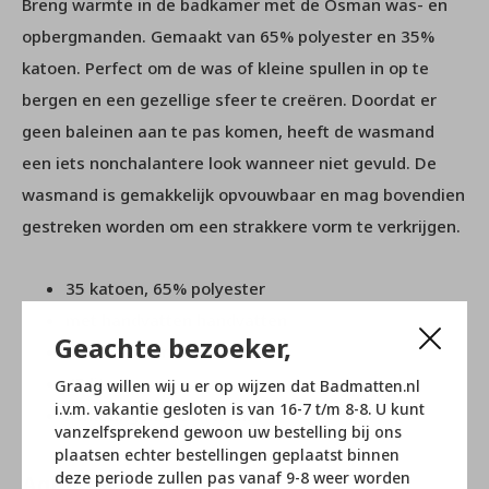
Breng warmte in de badkamer met de Osman was- en
opbergmanden. Gemaakt van 65% polyester en 35%
katoen. Perfect om de was of kleine spullen in op te
bergen en een gezellige sfeer te creëren. Doordat er
geen baleinen aan te pas komen, heeft de wasmand
een iets nonchalantere look wanneer niet gevuld. De
wasmand is gemakkelijk opvouwbaar en mag bovendien
gestreken worden om een strakkere vorm te verkrijgen.
35 katoen, 65% polyester
met handvatten handvatten
Geachte bezoeker,
niet wasbaar
45 liter
Graag willen wij u er op wijzen dat Badmatten.nl
i.v.m. vakantie gesloten is van 16-7 t/m 8-8. U kunt
Afmetingen: Ø36x49cm
vanzelfsprekend gewoon uw bestelling bij ons
plaatsen echter bestellingen geplaatst binnen
deze periode zullen pas vanaf 9-8 weer worden
Aquanova