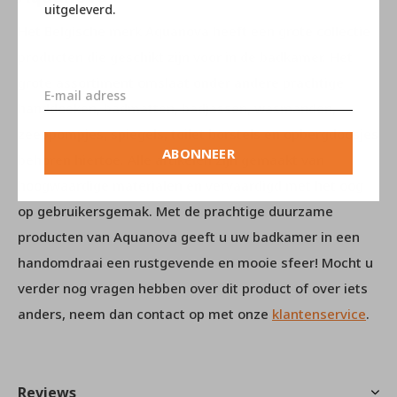
uitgeleverd.
Het Belgische merk Aquanova heeft een grote collectie
producten die geschikt zijn voor in de badkamer. Het
grote assortiment omslaat onder andere prachtige
handdoeken, badmatten, badjassen, wasmanden,
zeeppompjes, spiegels, toilet borstels en opbergdoosjes
ABONNEER
behoren hiertoe. Alle artikelen zijn gemaakt van
hoogwaardige materialen en vervaardigd met het oog
op gebruikersgemak. Met de prachtige duurzame
producten van Aquanova geeft u uw badkamer in een
handomdraai een rustgevende en mooie sfeer! Mocht u
verder nog vragen hebben over dit product of over iets
anders, neem dan contact op met onze
klantenservice
.
Reviews