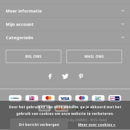
Meer informatie
Mijn account
Categorieën
BEL ONS
MAIL ONS
Door het gebruiken van onze website, ga je akkoord met het
gebruik van cookies om onze website te verbeteren.
© Copyright
2026
- Theme By
DMWS
-
RSS-feed
Dit bericht verbergen
Meer over cookies »