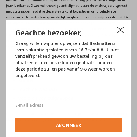
jouw badkamer. Deze rechthoekige antislipmat is aan de onderzijde uitgerust
met zuignappen zodat je deze stevig kunt bevestigen om uitglijden te
voorkomen. Het water kan gemakkelijk weglopen door de gaatjes in de mat. De
antislipmat is leverbaar in meerdere kleuren en dankzij zijn formaat van 40x70
cm is hij uitermate geschikt voor in je badkuip. De mat kan eenvoudig met de
Geachte bezoeker,
hand gereinigd worden maar mag zelfs op een 30 graden fijnwas programma in
je wasmachine. Ook de handige plakhaak om de mat uit te hangen is
Graag willen wij u er op wijzen dat Badmatten.nl
bijgevoegd.
i.v.m. vakantie gesloten is van 16-7 t/m 8-8. U kunt
40x70cm
vanzelfsprekend gewoon uw bestelling bij ons
Met plakhaak (zwart)
plaatsen echter bestellingen geplaatst binnen
deze periode zullen pas vanaf 9-8 weer worden
voor bad
uitgeleverd.
Rubber
machine wasbaar
voorzien van zuignappen
De veiligheidsmatten van Sealskin zijn verkrijgbaar in verschillende stijlen en
kleuren, er is er dus altijd één die perfect in jouw badkamer past.
ABONNEER
Reviews