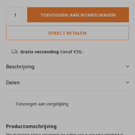
TOEVOEGEN AAN WINKELWAGEN
DIRECT BETALEN
Gratis verzending
Vanaf €50,-
Beschrijving
Delen
Toevoegen aan vergelijking
Productomschrijving
Met de Sealskin Unilux antislipmat van rubber zorg je voor extra veiligheid in