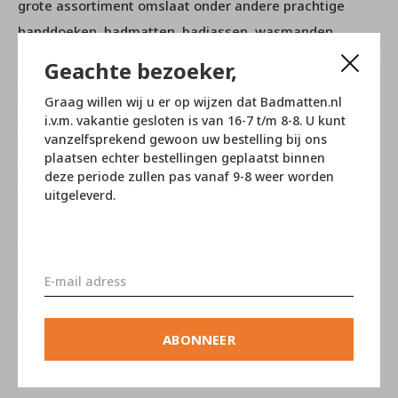
grote assortiment omslaat onder andere prachtige
handdoeken, badmatten, badjassen, wasmanden,
zeeppompjes, spiegels, toilet borstels en opbergdoosjes
Geachte bezoeker,
behoren hiertoe. Alle artikelen zijn gemaakt van
Graag willen wij u er op wijzen dat Badmatten.nl
hoogwaardige materialen en vervaardigd met het oog
i.v.m. vakantie gesloten is van 16-7 t/m 8-8. U kunt
op gebruikersgemak. Met de prachtige duurzame
vanzelfsprekend gewoon uw bestelling bij ons
plaatsen echter bestellingen geplaatst binnen
producten van Aquanova geeft u uw badkamer in een
deze periode zullen pas vanaf 9-8 weer worden
handomdraai een rustgevende en mooie sfeer! Mocht u
uitgeleverd.
verder nog vragen hebben over dit product of over iets
anders, neem dan contact op met onze
klantenservice
.
Reviews
ABONNEER
0
/ 5