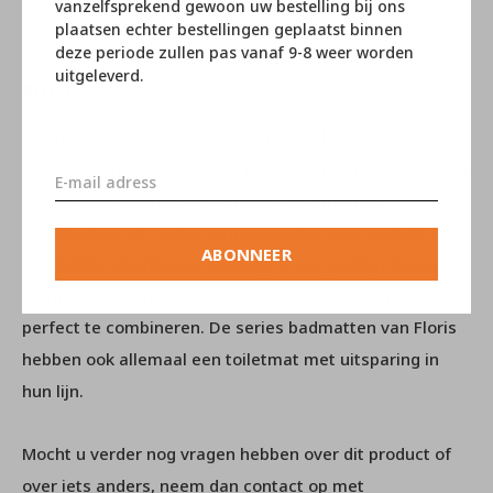
vanzelfsprekend gewoon uw bestelling bij ons
en bijgevolg zeer hygiënisch is.
plaatsen echter bestellingen geplaatst binnen
deze periode zullen pas vanaf 9-8 weer worden
uitgeleverd.
Floris
Het badkamerconcept van Floris is gebaseerd op vier
commerciële kleurgroepen: rood, zwart, aqua en zand.Er
wordt steeds een combinatie van badmatten,
handdoeken en badkameraccessoires voorgesteld in
ABONNEER
één zelfde kleurthema. Dankzij de zorgvuldige keuze in
vorm, patroon en kleur zijn alle artikelen onderling
perfect te combineren. De series badmatten van Floris
hebben ook allemaal een toiletmat met uitsparing in
hun lijn.
Mocht u verder nog vragen hebben over dit product of
over iets anders, neem dan contact op met