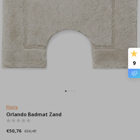
9
Floris
Orlando Badmat Zand
(0)
€50,76
€56,40