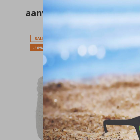
aanverwante artikelen
SALE
-10%