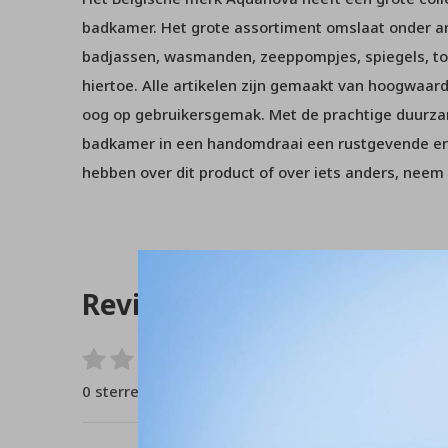
badkamer. Het grote assortiment omslaat onder 
badjassen, wasmanden, zeeppompjes, spiegels, to
hiertoe. Alle artikelen zijn gemaakt van hoogwaar
oog op gebruikersgemak. Met de prachtige duurz
badkamer in een handomdraai een rustgevende en
hebben over dit product of over iets anders, nee
Reviews
0
/ 5
0 sterren op basis van 0 beoordelingen