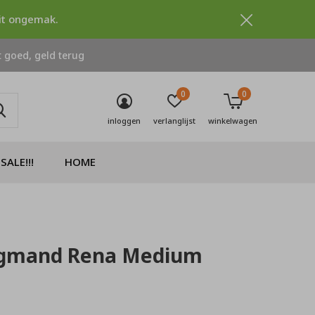
dit ongemak.
 goed, geld terug
0
0
inloggen
verlanglijst
winkelwagen
SALE!!!
HOME
gmand Rena Medium
0)