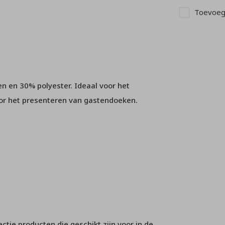
Toevoege
 en 30% polyester. Ideaal voor het
or het presenteren van gastendoeken.
tie producten die geschikt zijn voor in de