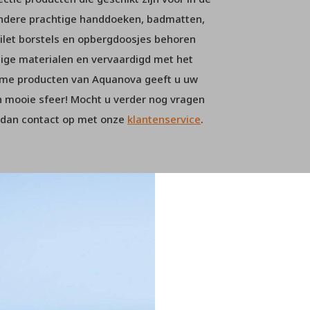
andere prachtige handdoeken, badmatten,
ilet borstels en opbergdoosjes behoren
dige materialen en vervaardigd met het
ame producten van Aquanova geeft u uw
 mooie sfeer! Mocht u verder nog vragen
m dan contact op met onze
klantenservice
.