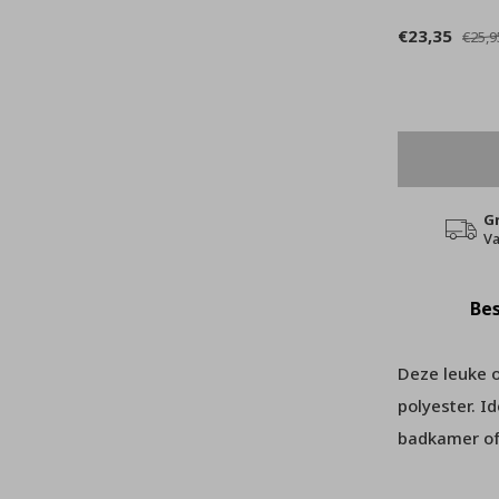
€23,35
€25,9
G
Va
Bes
Deze leuke 
polyester. I
badkamer of