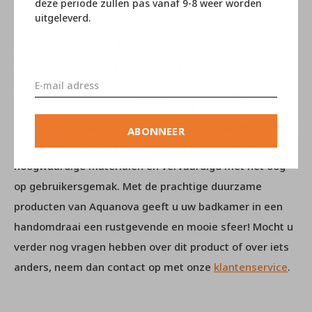
deze periode zullen pas vanaf 9-8 weer worden
Aquanova
uitgeleverd.
Het Belgische merk Aquanova heeft een grote collectie
producten die geschikt zijn voor in de badkamer. Het
grote assortiment omslaat onder andere prachtige
handdoeken, badmatten, badjassen, wasmanden,
zeeppompjes, spiegels, toilet borstels en opbergdoosjes
ABONNEER
behoren hiertoe. Alle artikelen zijn gemaakt van
hoogwaardige materialen en vervaardigd met het oog
op gebruikersgemak. Met de prachtige duurzame
producten van Aquanova geeft u uw badkamer in een
handomdraai een rustgevende en mooie sfeer! Mocht u
verder nog vragen hebben over dit product of over iets
anders, neem dan contact op met onze
klantenservice
.