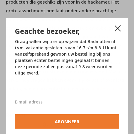
producten die geschikt zijn voor in de badkamer. Het
grote assortiment omslaat onder andere prachtige
handdoeken, badmatten, badjassen, wasmanden,
zeeppompjes, spiegels, toilet borstels en opbergdoosjes
Geachte bezoeker,
behoren hiertoe. Alle artikelen zijn gemaakt van
Graag willen wij u er op wijzen dat Badmatten.nl
hoogwaardige materialen en vervaardigd met het oog
i.v.m. vakantie gesloten is van 16-7 t/m 8-8. U kunt
op gebruikersgemak. Met de prachtige duurzame
vanzelfsprekend gewoon uw bestelling bij ons
plaatsen echter bestellingen geplaatst binnen
producten van Aquanova geeft u uw badkamer in een
deze periode zullen pas vanaf 9-8 weer worden
handomdraai een rustgevende en mooie sfeer! Mocht u
uitgeleverd.
verder nog vragen hebben over dit product of over iets
anders, neem dan contact op met onze
klantenservice
.
Reviews
ABONNEER
0
/ 5