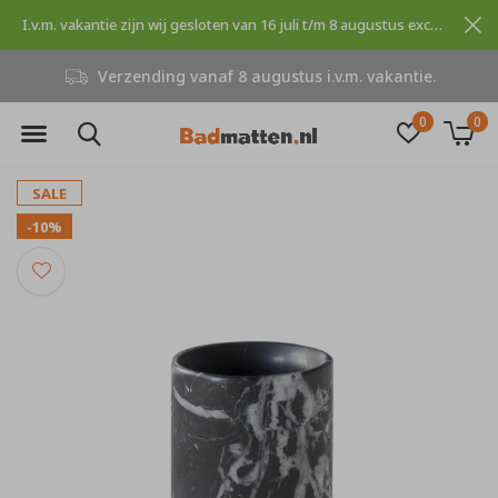
I.v.m. vakantie zijn wij gesloten van 16 juli t/m 8 augustus excuses voor dit ongemak.
Niet goed, geld terug
0
0
SALE
-10%