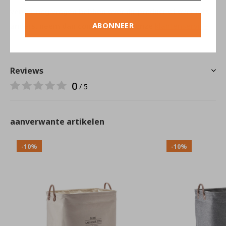
verder nog vragen hebben over dit product of over iets
ABONNEER
anders, neem dan contact op met onze
klantenservice
.
Reviews
0
/ 5
aanverwante artikelen
-10%
-10%