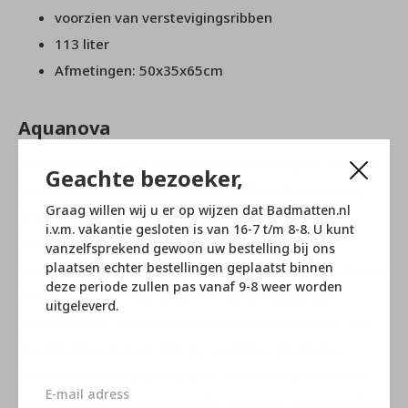
voorzien van verstevigingsribben
113 liter
Afmetingen: 50x35x65cm
Aquanova
Het Belgische merk Aquanova heeft een grote collectie
Geachte bezoeker,
producten die geschikt zijn voor in de badkamer. Het
Graag willen wij u er op wijzen dat Badmatten.nl
grote assortiment omslaat onder andere prachtige
i.v.m. vakantie gesloten is van 16-7 t/m 8-8. U kunt
handdoeken, badmatten, badjassen, wasmanden,
vanzelfsprekend gewoon uw bestelling bij ons
plaatsen echter bestellingen geplaatst binnen
zeeppompjes, spiegels, toilet borstels en opbergdoosjes
deze periode zullen pas vanaf 9-8 weer worden
behoren hiertoe. Alle artikelen zijn gemaakt van
uitgeleverd.
hoogwaardige materialen en vervaardigd met het oog
op gebruikersgemak. Met de prachtige duurzame
producten van Aquanova geeft u uw badkamer in een
handomdraai een rustgevende en mooie sfeer! Mocht u