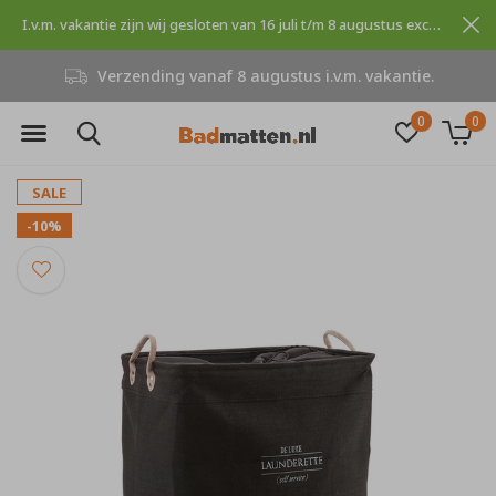
I.v.m. vakantie zijn wij gesloten van 16 juli t/m 8 augustus excuses voor dit ongemak.
Niet goed, geld terug
0
0
SALE
-10%