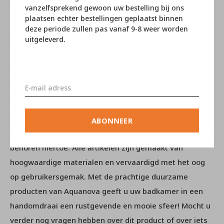
vanzelfsprekend gewoon uw bestelling bij ons
heerlijk zacht en comfortabel aan. Axel is gemaakt van
plaatsen echter bestellingen geplaatst binnen
hoogwaardig katoen en polyester voor jarenlang plezier.
deze periode zullen pas vanaf 9-8 weer worden
uitgeleverd.
Aquanova
Het Belgische merk Aquanova heeft een grote collectie
producten die geschikt zijn voor in de badkamer. Het
grote assortiment omslaat onder andere prachtige
handdoeken, badmatten, badjassen, wasmanden,
ABONNEER
zeeppompjes, spiegels, toilet borstels en opbergdoosjes
behoren hiertoe. Alle artikelen zijn gemaakt van
hoogwaardige materialen en vervaardigd met het oog
op gebruikersgemak. Met de prachtige duurzame
producten van Aquanova geeft u uw badkamer in een
handomdraai een rustgevende en mooie sfeer! Mocht u
verder nog vragen hebben over dit product of over iets