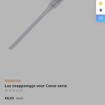
9
Aquanova
Los zeeppompje voor Conor serie
(0)
€8,05
€8,95