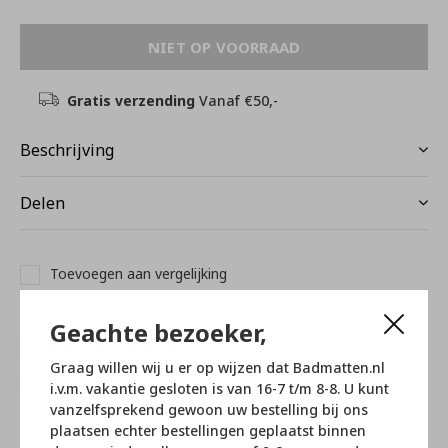
NIET OP VOORRAAD
Gratis verzending
Vanaf €50,-
Beschrijving
Delen
Toevoegen aan vergelijking
Geachte bezoeker,
Productomschrijving
Graag willen wij u er op wijzen dat Badmatten.nl
Los zeeppompje voor Conor serie van Aquanova
i.v.m. vakantie gesloten is van 16-7 t/m 8-8. U kunt
vanzelfsprekend gewoon uw bestelling bij ons
plaatsen echter bestellingen geplaatst binnen