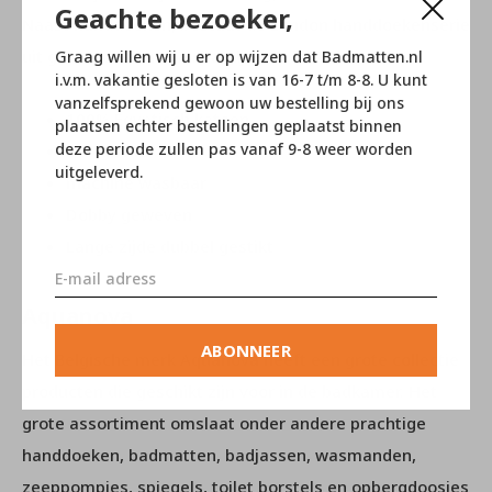
Geachte bezoeker,
Naast handdoeken, bestaat de London handdoekenserie
uit gastendoeken, washandjes en badlakens.
Graag willen wij u er op wijzen dat Badmatten.nl
i.v.m. vakantie gesloten is van 16-7 t/m 8-8. U kunt
vanzelfsprekend gewoon uw bestelling bij ons
100% Egyptisch katoen
plaatsen echter bestellingen geplaatst binnen
deze periode zullen pas vanaf 9-8 weer worden
600 gr/m2
uitgeleverd.
machine wasbaar
Dobby geweven
Lange zijde dubbel gestikt
Aquanova
ABONNEER
Het Belgische merk Aquanova heeft een grote collectie
producten die geschikt zijn voor in de badkamer. Het
grote assortiment omslaat onder andere prachtige
handdoeken, badmatten, badjassen, wasmanden,
zeeppompjes, spiegels, toilet borstels en opbergdoosjes