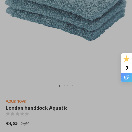
9
Aquanova
London handdoek Aquatic
(0)
€4,05
€4,50