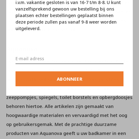
van het Egyptische katoen heb je het idee dat je met je
i.v.m. vakantie gesloten is van 16-7 t/m 8-8. U kunt
vanzelfsprekend gewoon uw bestelling bij ons
voeten op een kussen stapt als je het bad of de douche
plaatsen echter bestellingen geplaatst binnen
verlaat. De London badmatten zijn afgewerkt met een
deze periode zullen pas vanaf 9-8 weer worden
uitgeleverd.
anti-slip laag aan de onderkant.
Aquanova
Het Belgische merk Aquanova heeft een grote collectie
producten die geschikt zijn voor in de badkamer. Het
ABONNEER
grote assortiment omslaat onder andere prachtige
handdoeken, badmatten, badjassen, wasmanden,
zeeppompjes, spiegels, toilet borstels en opbergdoosjes
behoren hiertoe. Alle artikelen zijn gemaakt van
hoogwaardige materialen en vervaardigd met het oog
op gebruikersgemak. Met de prachtige duurzame
producten van Aquanova geeft u uw badkamer in een