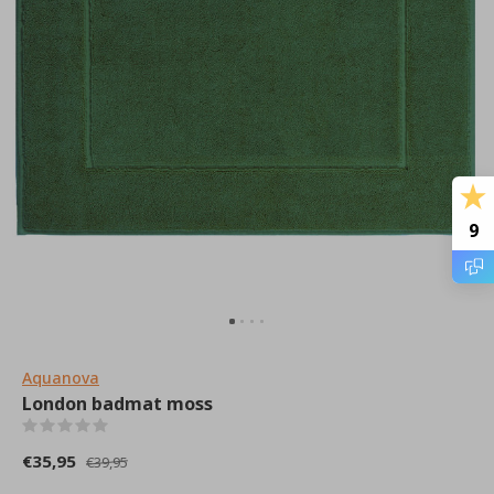
9
Aquanova
London badmat moss
(0)
€35,95
€39,95