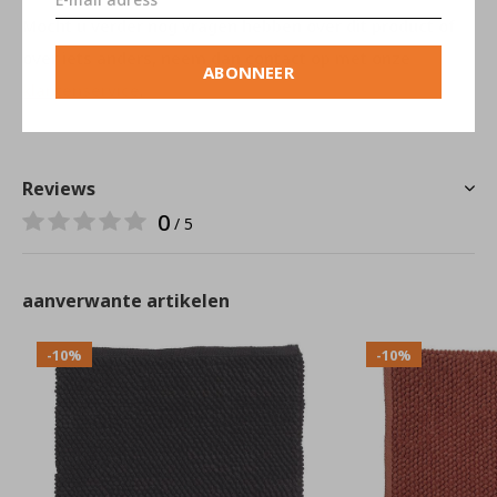
Mocht u verder nog vragen hebben over dit product of
over iets anders, neem dan contact op met onze
ABONNEER
klantenservice
.
Reviews
0
/ 5
aanverwante artikelen
-10%
-10%