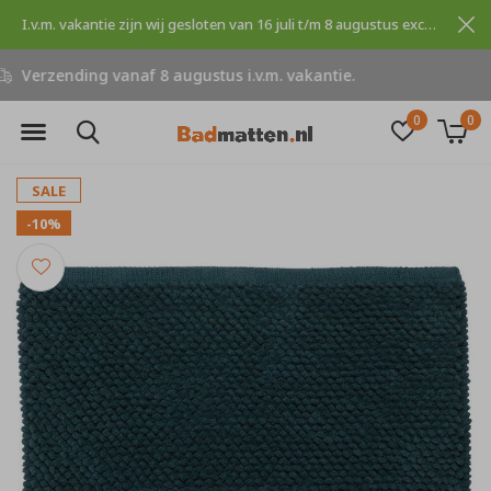
I.v.m. vakantie zijn wij gesloten van 16 juli t/m 8 augustus excuses voor dit ongemak.
Niet goed, geld terug
0
0
SALE
-10%