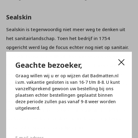
Sealskin
Sealskin is tegenwoordig niet meer weg te denken uit
het sanitairlandschap. Toen het bedrijf in 1754
opgericht werd lag de focus echter nog niet op sanitair.
Sealskin begon namelijk als leerhandel en leverancier
Geachte bezoeker,
van producten aan de schoenindustrie. Later vond er
een verschuiving in materiaal en producten plaats en
Graag willen wij u er op wijzen dat Badmatten.nl
i.v.m. vakantie gesloten is van 16-7 t/m 8-8. U kunt
inmiddels is Sealskin een gerenommeerd producent en
vanzelfsprekend gewoon uw bestelling bij ons
leverancier van sanitairproducten en
plaatsen echter bestellingen geplaatst binnen
badkamerdecoratie. Ze richten zich op alle
deze periode zullen pas vanaf 9-8 weer worden
uitgeleverd.
mogelijkheden op het gebied van sanitair. Trends in de
badkamer worden nauwlettend in de gaten gehouden
en Sealskin speelt daar gelijk op in.