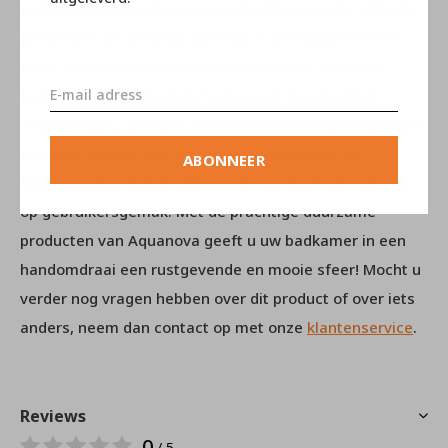
Het Belgische merk Aquanova heeft een grote collectie
producten die geschikt zijn voor in de badkamer. Het
grote assortiment omslaat onder andere prachtige
handdoeken, badmatten, badjassen, wasmanden,
zeeppompjes, spiegels, toilet borstels en opbergdoosjes
behoren hiertoe. Alle artikelen zijn gemaakt van
ABONNEER
hoogwaardige materialen en vervaardigd met het oog
op gebruikersgemak. Met de prachtige duurzame
producten van Aquanova geeft u uw badkamer in een
handomdraai een rustgevende en mooie sfeer! Mocht u
verder nog vragen hebben over dit product of over iets
anders, neem dan contact op met onze
klantenservice
.
Reviews
0
/ 5