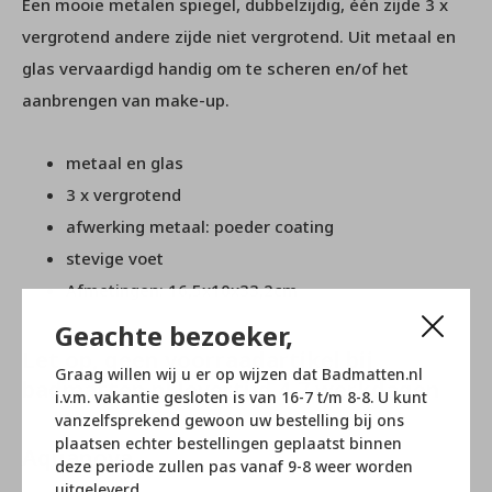
Een mooie metalen spiegel, dubbelzijdig, één zijde 3 x
vergrotend andere zijde niet vergrotend. Uit metaal en
glas vervaardigd handig om te scheren en/of het
aanbrengen van make-up.
metaal en glas
3 x vergrotend
afwerking metaal: poeder coating
stevige voet
Afmetingen: 16,5x10x33,2cm
Geachte bezoeker,
Let op, geen voorraadartikel bij
Graag willen wij u er op wijzen dat Badmatten.nl
badmatten.nl levertijd 4-7 werkdagen
i.v.m. vakantie gesloten is van 16-7 t/m 8-8. U kunt
vanzelfsprekend gewoon uw bestelling bij ons
plaatsen echter bestellingen geplaatst binnen
Aquanova
deze periode zullen pas vanaf 9-8 weer worden
uitgeleverd.