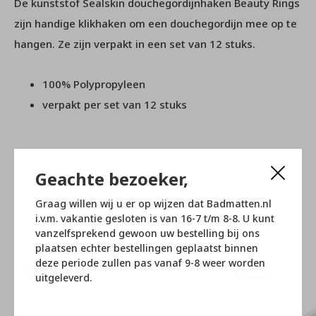
De kunststof Sealskin douchegordijnhaken Beauty Rings
zijn handige klikhaken om een douchegordijn mee op te
hangen. Ze zijn verpakt in een set van 12 stuks.
100% Polypropyleen
verpakt per set van 12 stuks
Reviews
Geachte bezoeker,
0
/ 5
Graag willen wij u er op wijzen dat Badmatten.nl
i.v.m. vakantie gesloten is van 16-7 t/m 8-8. U kunt
vanzelfsprekend gewoon uw bestelling bij ons
aanverwante artikelen
plaatsen echter bestellingen geplaatst binnen
deze periode zullen pas vanaf 9-8 weer worden
-10%
-10%
uitgeleverd.