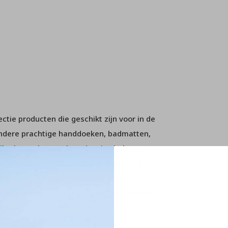
tie producten die geschikt zijn voor in de
andere prachtige handdoeken, badmatten,
ilet borstels en opbergdoosjes behoren
dige materialen en vervaardigd met het
ame producten van Aquanova geeft u uw
 mooie sfeer! Mocht u verder nog vragen
m dan contact op met onze
klantenservice
.