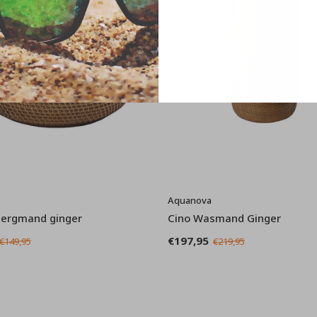
Aquanova
bergmand ginger
Cino Wasmand Ginger
€197,95
€149,95
€219,95