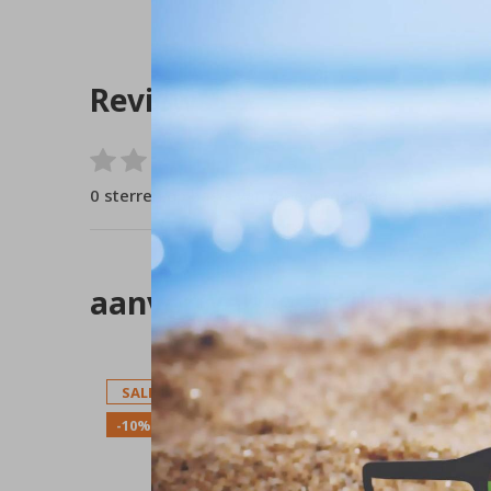
Reviews
0
/ 5
0 sterren op basis van 0 beoordelingen
aanverwante artikelen
SALE
SALE
-10%
-10%