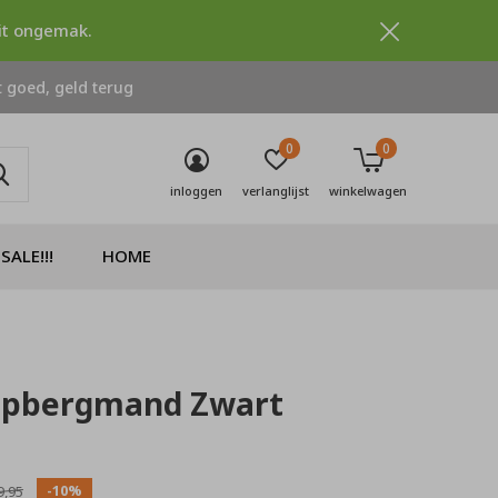
dit ongemak.
 goed, geld terug
0
0
inloggen
verlanglijst
winkelwagen
SALE!!!
HOME
Opbergmand Zwart
0)
-10%
9,95