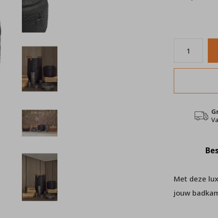
G
Va
Bes
Met deze lu
jouw badkam