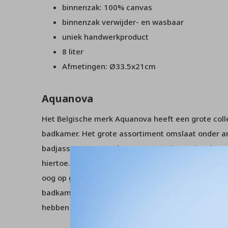
binnenzak: 100% canvas
binnenzak verwijder- en wasbaar
uniek handwerkproduct
8 liter
Afmetingen: Ø33.5x21cm
Aquanova
Het Belgische merk Aquanova heeft een grote collec
badkamer. Het grote assortiment omslaat onder 
badjassen, wasmanden, zeeppompjes, spiegels, to
hiertoe. Alle artikelen zijn gemaakt van hoogwaar
oog op gebruikersgemak. Met de prachtige duurz
badkamer in een handomdraai een rustgevende en
hebben over dit product of over iets anders, nee