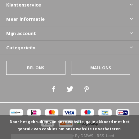
Klantenservice
Meer informatie
Mijn account
Categorieën
BEL ONS
MAIL ONS
Door het gebruiken van onze website, ga je akkoord met het
gebruik van cookies om onze website te verbeteren.
© Copyright
2026
- Theme By
DMWS
-
RSS-feed