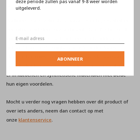
deze periode zullen pas vanaf 9-8 weer worden
Casilin
uitgeleverd.
Badlinnen van Casilin staat garant voor topkwaliteit en
een uitgebreid kleurenassortiment. De collectie wordt
opgebouwd rond Royal Touch, een uni handdoek in
gekamd katoen. Verkrijgbaar in vele hedendaagse
kleuren. Een ruime keuze aan bijpassende badmatten
ABONNEER
vervolledigt het aanbod. De badmatten van Casilin zijn
er in katoenen en synthetische materialen met beide
hun eigen voordelen.
Mocht u verder nog vragen hebben over dit product of
over iets anders, neem dan contact op met
onze
klantenservice
.