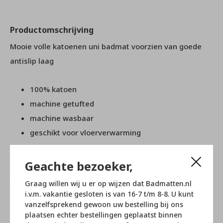
Productomschrijving
Mooie volle katoenen uni badmat voorzien van goede
antislip laag
100% katoen
machine getufted
machine wasbaar
geschikt voor vloerverwarming
De California wc mat is gemaakt van 100% katoen, is
Geachte bezoeker,
super absorberend en voelt heerlijk zacht aan.
Graag willen wij u er op wijzen dat Badmatten.nl
Bovendien heeft de mat een stevige anti-sliplaag
i.v.m. vakantie gesloten is van 16-7 t/m 8-8. U kunt
waardoor ze niet verschuift.
vanzelfsprekend gewoon uw bestelling bij ons
plaatsen echter bestellingen geplaatst binnen