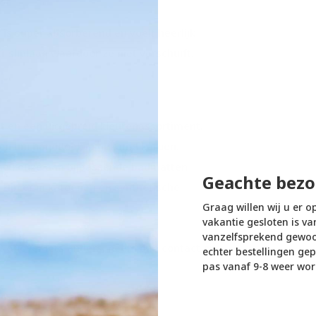
is super absorberend en voelt heerlijk
-sliplaag waardoor ze niet verschuift.
it en een uitgebreid kleurenassortiment.
een uni handdoek in gekamd katoen.
ime keuze aan bijpassende badmatten
Geachte bezo
zijn er in katoenen en synthetische
Graag willen wij u er o
vakantie gesloten is va
vanzelfsprekend gewoon
 of over iets anders, neem dan contact op
echter bestellingen gep
pas vanaf 9-8 weer wor