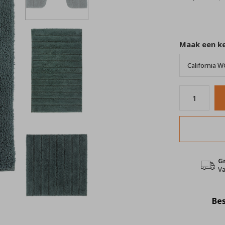
Maak een k
G
Va
Bes