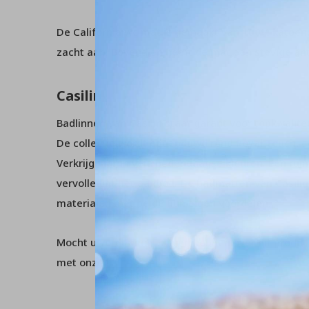
De California wc mat is gemaakt van 100% katoen, 
zacht aan. Bovendien heeft de mat een stevige anti
Casilin
Badlinnen van Casilin staat garant voor topkwalite
De collectie wordt opgebouwd rond Royal Touch, 
Verkrijgbaar in vele hedendaagse kleuren. Een ru
vervolledigt het aanbod. De badmatten van Casilin 
materialen met beide hun eigen voordelen.
Mocht u verder nog vragen hebben over dit product
met onze
klantenservice
.