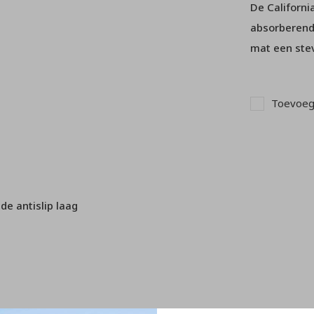
De Californi
absorberend 
mat een stev
Toevoege
e antislip laag