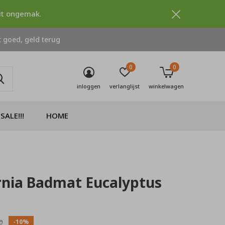
dit ongemak.
 goed, geld terug
0
0
inloggen
verlanglijst
winkelwagen
SALE!!!
HOME
rnia Badmat Eucalyptus
0)
-10%
0