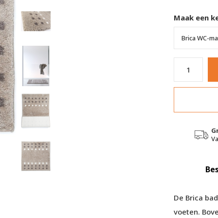
Maak een k
G
Va
Bes
De Brica bad
voeten. Bove