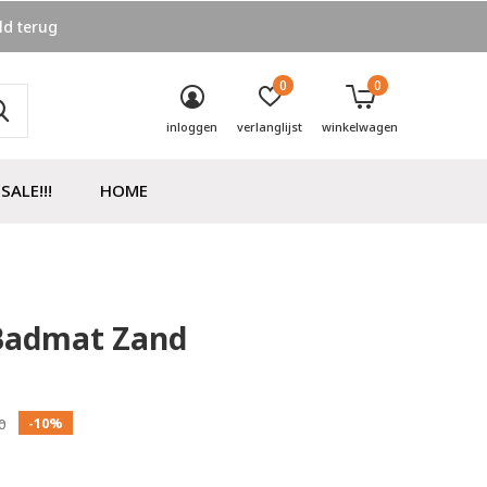
ld terug
0
0
inloggen
verlanglijst
winkelwagen
SALE!!!
HOME
 Badmat Zand
0)
-10%
0