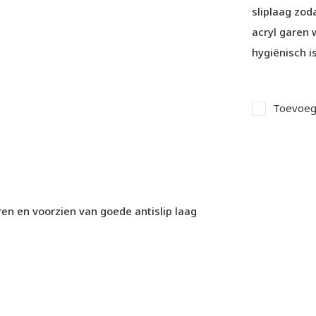
sliplaag zod
acryl garen 
hygiënisch i
Toevoege
en en voorzien van goede antislip laag