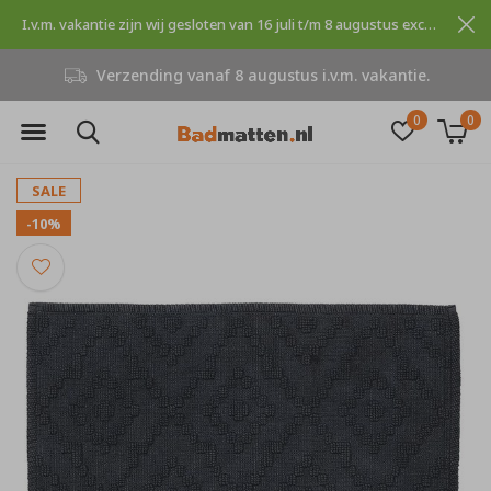
I.v.m. vakantie zijn wij gesloten van 16 juli t/m 8 augustus excuses voor dit ongemak.
Verzending vanaf 8 augustus i.v.m. vakantie.
0
0
SALE
-10%