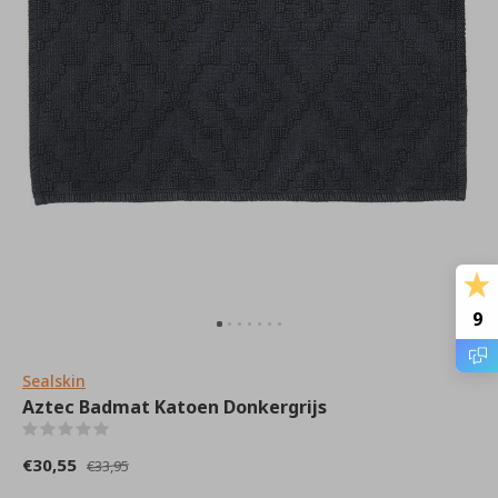
9
Sealskin
Aztec Badmat Katoen Donkergrijs
(0)
€30,55
€33,95