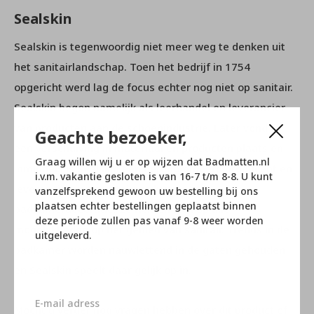
Sealskin
Sealskin is tegenwoordig niet meer weg te denken uit
het sanitairlandschap. Toen het bedrijf in 1754
opgericht werd lag de focus echter nog niet op sanitair.
Sealskin begon namelijk als leerhandel en leverancier
van producten aan de schoenindustrie. Later vond er
Geachte bezoeker,
een verschuiving in materiaal en producten plaats en
Graag willen wij u er op wijzen dat Badmatten.nl
inmiddels is Sealskin een gerenommeerd producent en
i.v.m. vakantie gesloten is van 16-7 t/m 8-8. U kunt
leverancier van sanitairproducten en
vanzelfsprekend gewoon uw bestelling bij ons
plaatsen echter bestellingen geplaatst binnen
badkamerdecoratie. Ze richten zich op alle
deze periode zullen pas vanaf 9-8 weer worden
mogelijkheden op het gebied van sanitair. Trends in de
uitgeleverd.
badkamer worden nauwlettend in de gaten gehouden
en Sealskin speelt daar gelijk op in.
Mocht u verder nog vragen hebben over dit product of