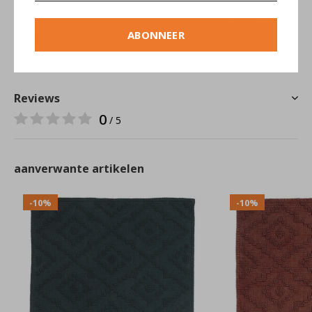
over iets anders, neem dan contact op met onze
ABONNEER
klantenservice
.
Reviews
0
/ 5
aanverwante artikelen
-10%
-10%