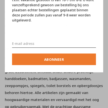
vanzelfsprekend gewoon uw bestelling bij ons
plaatsen echter bestellingen geplaatst binnen
Laat je voeten langzaam wegzakken in de Axel badmat
deze periode zullen pas vanaf 9-8 weer worden
van Aquanova. Door de brede lusjes voelt deze badmat
uitgeleverd.
heerlijk zacht en comfortabel aan. Axel is gemaakt van
hoogwaardig katoen en polyester voor jarenlang plezier.
Aquanova
Het Belgische merk Aquanova heeft een grote collectie
ABONNEER
producten die geschikt zijn voor in de badkamer. Het
grote assortiment omslaat onder andere prachtige
handdoeken, badmatten, badjassen, wasmanden,
zeeppompjes, spiegels, toilet borstels en opbergdoosjes
behoren hiertoe. Alle artikelen zijn gemaakt van
hoogwaardige materialen en vervaardigd met het oog
op gebruikersgemak. Met de prachtige duurzame