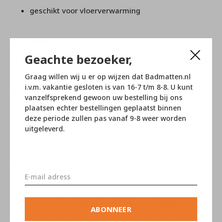
geschikt voor vloerverwarming
Aquanova
Geachte bezoeker,
Het Belgische merk Aquanova heeft een grote collectie
producten die geschikt zijn voor in de badkamer. Het
Graag willen wij u er op wijzen dat Badmatten.nl
i.v.m. vakantie gesloten is van 16-7 t/m 8-8. U kunt
grote assortiment omslaat onder andere prachtige
vanzelfsprekend gewoon uw bestelling bij ons
handdoeken, badmatten, badjassen, wasmanden,
plaatsen echter bestellingen geplaatst binnen
deze periode zullen pas vanaf 9-8 weer worden
zeeppompjes, spiegels, toilet borstels en opbergdoosjes
uitgeleverd.
behoren hiertoe. Alle artikelen zijn gemaakt van
hoogwaardige materialen en vervaardigd met het oog
op gebruikersgemak. Met de prachtige duurzame
producten van Aquanova geeft u uw badkamer in een
handomdraai een rustgevende en mooie sfeer! Mocht u
verder nog vragen hebben over dit product of over iets
ABONNEER
anders, neem dan contact op met onze
klantenservice
.