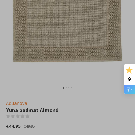
9
Aquanova
Yuna badmat Almond
(0)
€44,95
€49,95