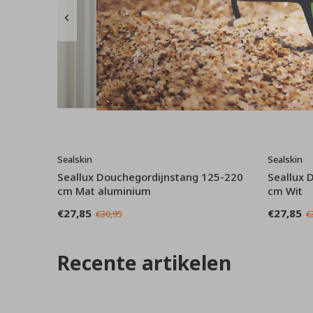
Sealskin
Sealskin
Seallux Douchegordijnstang 125-220
Seallux 
cm Mat aluminium
cm Wit
€27,85
€27,85
€30,95
€
Recente artikelen