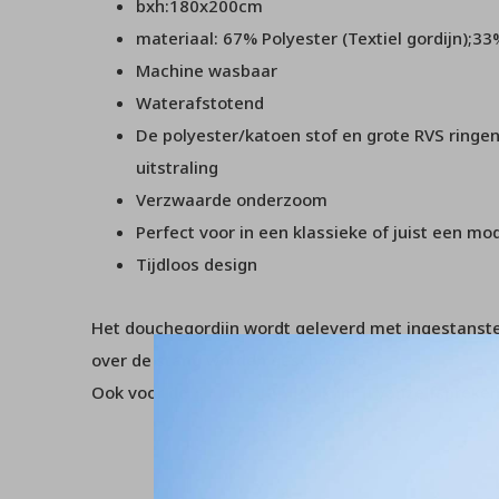
bxh:180x200cm
materiaal: 67% Polyester (Textiel gordijn);3
Machine wasbaar
Waterafstotend
De polyester/katoen stof en grote RVS ringen
uitstraling
Verzwaarde onderzoom
Perfect voor in een klassieke of juist een 
Tijdloos design
Het douchegordijn wordt geleverd met ingestanste
over de stang worden geschoven.
Ook voor de
douchestangen
kunt u vanzelfspreken