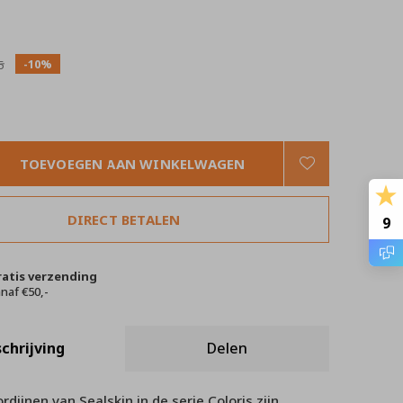
0)
-10%
5
TOEVOEGEN AAN WINKELWAGEN
DIRECT BETALEN
9
ratis verzending
naf €50,-
chrijving
Delen
dijnen van Sealskin in de serie Coloris zijn