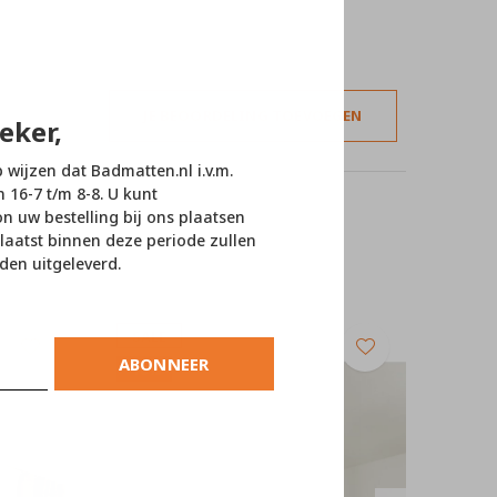
JE BEOORDELING TOEVOEGEN
eker,
p wijzen dat Badmatten.nl i.v.m.
n 16-7 t/m 8-8. U kunt
 uw bestelling bij ons plaatsen
laatst binnen deze periode zullen
den uitgeleverd.
SALE
ABONNEER
-10%