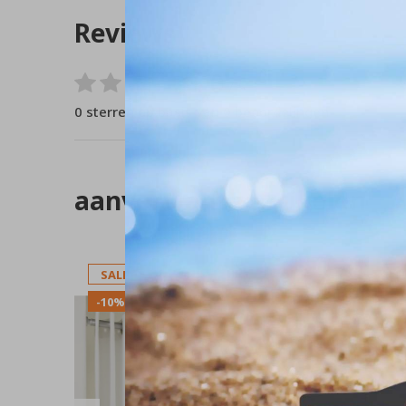
Reviews
0
/ 5
0 sterren op basis van 0 beoordelingen
aanverwante artikelen
SALE
SALE
-10%
-10%