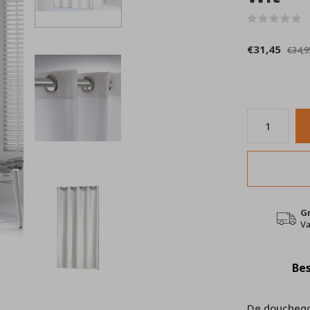
(
€31,45
€34,9
G
Va
Bes
De douchegor