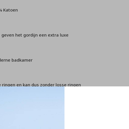
3% Katoen
 geven het gordijn een extra luxe
moderne badkamer
 ringen en kan dus zonder losse ringen
d slagen op badmatten.nl