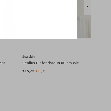
Sealskin
Mat
Seallux Plafondsteun 60 cm Wit
€15,25
€16,95