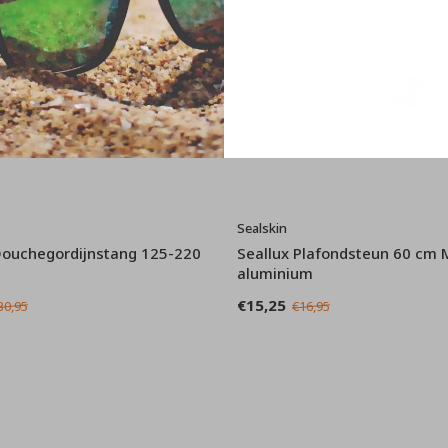
Sealskin
Douchegordijnstang 125-220
Seallux Plafondsteun 60 cm 
aluminium
€15,25
30,95
€16,95