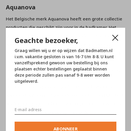
Aquanova
Het Belgische merk Aquanova heeft een grote collectie
producten die geschikt zijn voor in de badkamer. Het
grote assortiment omslaat onder andere prachtige
Geachte bezoeker,
handdoeken, badmatten, badjassen, wasmanden,
Graag willen wij u er op wijzen dat Badmatten.nl
zeeppompjes, spiegels, toilet borstels en opbergdoosjes
i.v.m. vakantie gesloten is van 16-7 t/m 8-8. U kunt
behoren hiertoe. Alle artikelen zijn gemaakt van
vanzelfsprekend gewoon uw bestelling bij ons
plaatsen echter bestellingen geplaatst binnen
hoogwaardige materialen en vervaardigd met het oog
deze periode zullen pas vanaf 9-8 weer worden
op gebruikersgemak. Met de prachtige duurzame
uitgeleverd.
producten van Aquanova geeft u uw badkamer in een
handomdraai een rustgevende en mooie sfeer! Mocht u
verder nog vragen hebben over dit product of over iets
anders, neem dan contact op met onze
klantenservice
.
ABONNEER