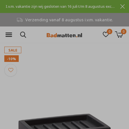
I.v.m. vakantie zijn wij gesloten van 16 juli t/m 8 augustus excuses voor dit ongemak.
.m. vakantie.
Niet goed, geld teru
0
0
SALE
-10%