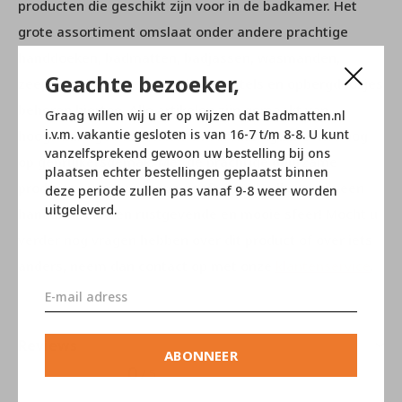
producten die geschikt zijn voor in de badkamer. Het
grote assortiment omslaat onder andere prachtige
handdoeken, badmatten, badjassen, wasmanden,
Geachte bezoeker,
zeeppompjes, spiegels, toilet borstels en opbergdoosjes
behoren hiertoe. Alle artikelen zijn gemaakt van
Graag willen wij u er op wijzen dat Badmatten.nl
i.v.m. vakantie gesloten is van 16-7 t/m 8-8. U kunt
hoogwaardige materialen en vervaardigd met het oog
vanzelfsprekend gewoon uw bestelling bij ons
op gebruikersgemak. Met de prachtige duurzame
plaatsen echter bestellingen geplaatst binnen
producten van Aquanova geeft u uw badkamer in een
deze periode zullen pas vanaf 9-8 weer worden
uitgeleverd.
handomdraai een rustgevende en mooie sfeer! Mocht u
verder nog vragen hebben over dit product of over iets
anders, neem dan contact op met onze
klantenservice
.
Reviews
ABONNEER
0
/ 5