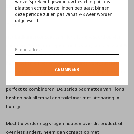
vanzelfsprekend gewoon uw bestelling bij ons
bijgevolg zeer hygiënisch is.
plaatsen echter bestellingen geplaatst binnen
deze periode zullen pas vanaf 9-8 weer worden
uitgeleverd.
Floris
Het badkamerconcept van Floris is gebaseerd op vier
commerciële kleurgroepen: rood, zwart, aqua en zand.Er
wordt steeds een combinatie van badmatten,
handdoeken en badkameraccessoires voorgesteld in
ABONNEER
één zelfde kleurthema. Dankzij de zorgvuldige keuze in
vorm, patroon en kleur zijn alle artikelen onderling
perfect te combineren. De series badmatten van Floris
hebben ook allemaal een toiletmat met uitsparing in
hun lijn.
Mocht u verder nog vragen hebben over dit product of
over iets anders, neem dan contact op met