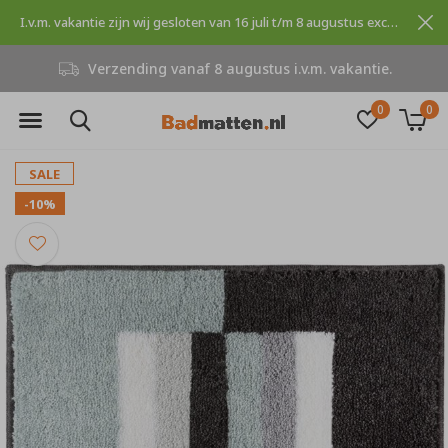
I.v.m. vakantie zijn wij gesloten van 16 juli t/m 8 augustus excuses voor dit ongemak.
kantie.
Niet goed, geld terug
0
0
SALE
-10%