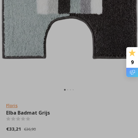
9
Floris
Elba Badmat Grijs
(0)
€33,21
€36,90